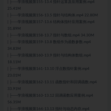
| ├──学浪视频第155-13.4 指针运算及应用案例.mp4
25.41M
| ├──学浪视频第156-13.5 指针与结构体.mp4 22.80M
| ├──学浪视频第157-13.6 结构体指针应用案例.mp4
31.89M
| ├──学浪视频第158-13.7 指针与数组.mp4 34.30M
| ├──学浪视频第159-13.8 数组作为函数参数.mp4
34.83M
| ├──学浪视频第160-13.9 指针与结构体数组.mp4
18.11M
| ├──学浪视频第161-13.10 浮点数指针案例.mp4
23.01M
| ├──学浪视频第162-13.11 函数指针和回调函数.mp4
33.91M
| ├──学浪视频第163-13.12 回调函数应用案例.mp4
56.35M
| ├──学浪视频第164-13.13 指针与动态内存.mp4