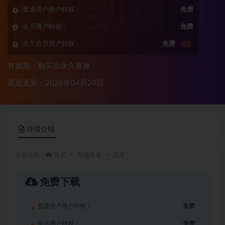
普通用户用户特权：
免费
会员用户特权：
免费
永久会员用户特权：
免费
推荐
有效期：购买后永久有效
最近更新：2026年04月20日
详情介绍
当前位置：
首页
后端开发
正文
免费下载
普通用户用户特权：
免费
会员用户特权：
免费