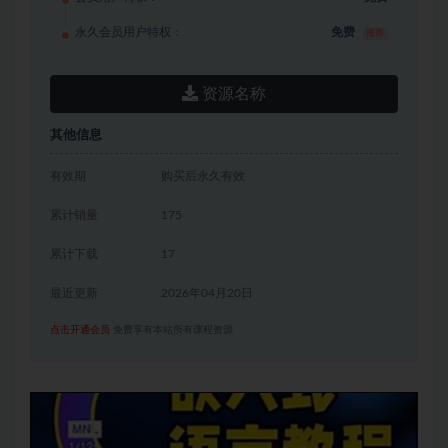
永久会员用户特权：
免费
推荐
资源名称
其他信息
有效期
购买后永久有效
累计销量
175
累计下载
17
最近更新
2026年04月20日
点击开通会员
免费享有本站所有课程资源