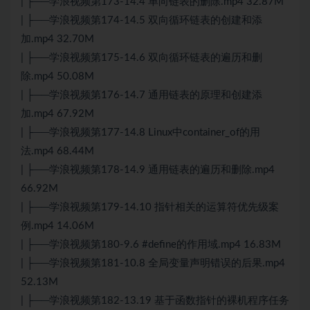
| ├──学浪视频第173-14.4 单向链表的删除.mp4 32.87M
| ├──学浪视频第174-14.5 双向循环链表的创建和添
加.mp4 32.70M
| ├──学浪视频第175-14.6 双向循环链表的遍历和删
除.mp4 50.08M
| ├──学浪视频第176-14.7 通用链表的原理和创建添
加.mp4 67.92M
| ├──学浪视频第177-14.8
Linux
中container_of的用
法.mp4 68.44M
| ├──学浪视频第178-14.9 通用链表的遍历和删除.mp4
66.92M
| ├──学浪视频第179-14.10 指针相关的运算符优先级案
例.mp4 14.06M
| ├──学浪视频第180-9.6 #define的作用域.mp4 16.83M
| ├──学浪视频第181-10.8 全局变量声明错误的后果.mp4
52.13M
| ├──学浪视频第182-13.19 基于函数指针的裸机程序任务