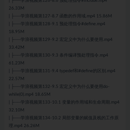
| ├──学浪视频第126-8.6 预处理指令#include.mp4
26.33M
| ├──学浪视频第127-8.7 函数的作用域.mp4 15.86M
| ├──学浪视频第128-9.1 预处理指令#define.mp4
18.95M
| ├──学浪视频第129-9.2 宏定义中为什么要使用.mp4
33.42M
| ├──学浪视频第130-9.3 条件编译预处理指令.mp4
61.23M
| ├──学浪视频第131-9.4 typedef和#define的区别.mp4
22.57M
| ├──学浪视频第132-9.5 宏定义中为什么要使用do-
while(0).mp4 18.65M
| ├──学浪视频第133-10.1 变量的作用域和生命周期.mp4
32.10M
| ├──学浪视频第134-10.2 局部变量的赋值及栈的工作原
理.mp4 26.26M