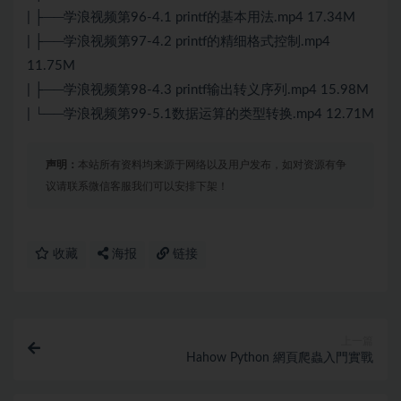
| ├──学浪视频第96-4.1 printf的基本用法.mp4 17.34M
| ├──学浪视频第97-4.2 printf的精细格式控制.mp4
11.75M
| ├──学浪视频第98-4.3 printf输出转义序列.mp4 15.98M
| └──学浪视频第99-5.1数据运算的类型转换.mp4 12.71M
声明：
本站所有资料均来源于网络以及用户发布，如对资源有争
议请联系微信客服我们可以安排下架！
收藏
海报
链接
上一篇
Hahow Python 網頁爬蟲入門實戰