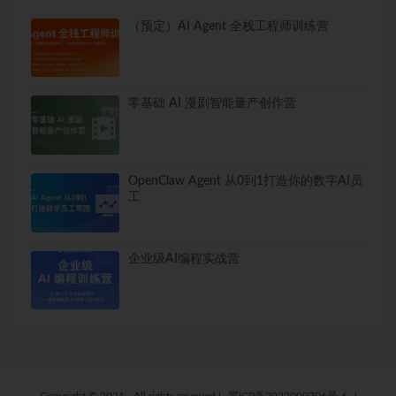
（预定）AI Agent 全栈工程师训练营
零基础 AI 漫剧智能量产创作营
OpenClaw Agent 从0到1打造你的数字AI员
工
企业级AI编程实战营