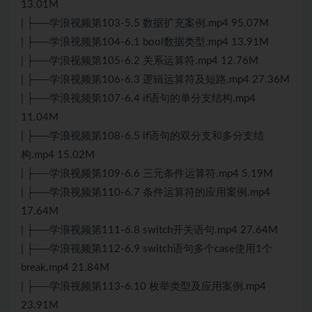
13.01M
| ├──学浪视频第103-5.5 数据扩充案例.mp4 95.07M
| ├──学浪视频第104-6.1 bool数据类型.mp4 13.91M
| ├──学浪视频第105-6.2 关系运算符.mp4 12.76M
| ├──学浪视频第106-6.3 逻辑运算符及短路.mp4 27.36M
| ├──学浪视频第107-6.4 if语句的单分支结构.mp4
11.04M
| ├──学浪视频第108-6.5 if语句的双分支和多分支结
构.mp4 15.02M
| ├──学浪视频第109-6.6 三元条件运算符.mp4 5.19M
| ├──学浪视频第110-6.7 条件运算符的应用案例.mp4
17.64M
| ├──学浪视频第111-6.8 switch开关语句.mp4 27.64M
| ├──学浪视频第112-6.9 switch语句多个case使用1个
break.mp4 21.84M
| ├──学浪视频第113-6.10 枚举类型及应用案例.mp4
23.91M