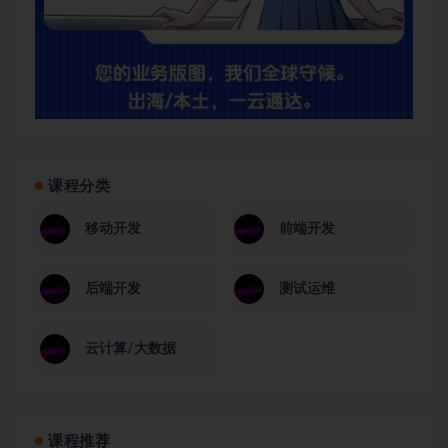
课程分类
移动开发
前端开发
后端开发
测试运维
云计算/大数据
课程推荐