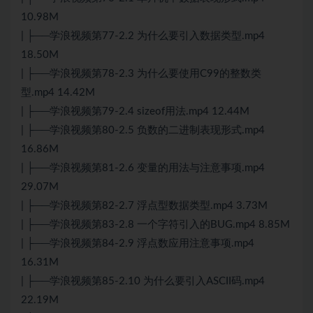
10.98M
| ├──学浪视频第77-2.2 为什么要引入数据类型.mp4
18.50M
| ├──学浪视频第78-2.3 为什么要使用C99的整数类
型.mp4 14.42M
| ├──学浪视频第79-2.4 sizeof用法.mp4 12.44M
| ├──学浪视频第80-2.5 负数的二进制表现形式.mp4
16.86M
| ├──学浪视频第81-2.6 变量的用法与注意事项.mp4
29.07M
| ├──学浪视频第82-2.7 浮点型数据类型.mp4 3.73M
| ├──学浪视频第83-2.8 一个字符引入的BUG.mp4 8.85M
| ├──学浪视频第84-2.9 浮点数应用注意事项.mp4
16.31M
| ├──学浪视频第85-2.10 为什么要引入ASCII码.mp4
22.19M