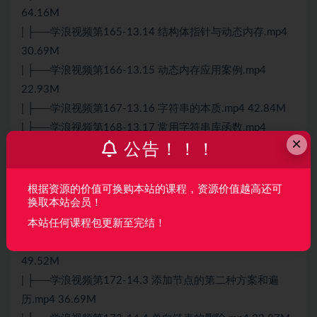
64.16M
| ├──学浪视频第165-13.14 结构体指针与动态内存.mp4
30.69M
| ├──学浪视频第166-13.15 动态内存应用案例.mp4
22.93M
| ├──学浪视频第167-13.16 字符串的本质.mp4 42.84M
| ├──学浪视频第168-13.17 常用字符串库函数.mp4
×
公告！！！
30.58M
| ├──学浪视频第169-13.18 动态内存泄漏案例.mp4
70.03M
根据资源的价值可换购本站的课程，资源价值越高还可
换取本站会员！
| ├──学浪视频第170-14.1 为什么要使用链表.mp4
21.01M
本站任何课程包更新至完结！
| ├──学浪视频第171-14.2 单向链表的创建和添加.mp4
49.52M
| ├──学浪视频第172-14.3 添加节点的第二种方案和遍
历.mp4 36.69M