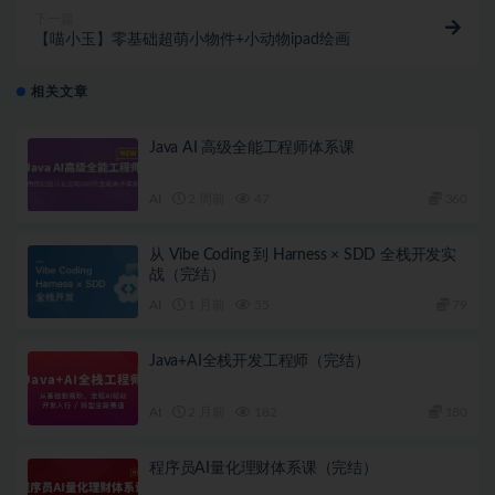
下一篇
【喵小玉】零基础超萌小物件+小动物ipad绘画
相关文章
Java AI 高级全能工程师体系课
AI
2 周前
47
360
从 Vibe Coding 到 Harness × SDD 全栈开发实
战（完结）
AI
1 月前
55
79
Java+AI全栈开发工程师（完结）
AI
2 月前
182
180
程序员AI量化理财体系课（完结）