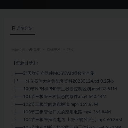
详情介绍
当前位置：
首页
后端开发
正文
【资源目录】:
| ├──郭天祥分立器件MOS管AD模数大合集
| | └──分立器件大合集配套资料20230124.txt 0.25kb
| ├──100节NPN和PNP型三极管控制区别.mp4 33.51M
| ├──101节三极管三种状态的条件.mp4 640.44M
| ├──102节三极管的参数解读.mp4 169.87M
| ├──103节三极管做开关的应用电路.mp4 363.84M
| ├──104节三极管推挽电路 上管下管的区别.mp4 60.36M
| ├──105节快速判断三极管的三种工作状态.mp4 55.16M