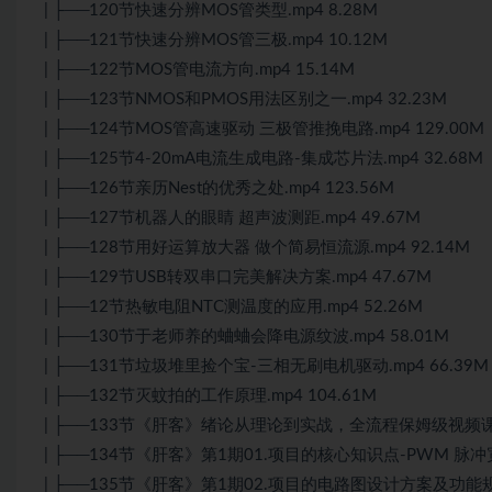
| ├──120节快速分辨MOS管类型.mp4 8.28M
| ├──121节快速分辨MOS管三极.mp4 10.12M
| ├──122节MOS管电流方向.mp4 15.14M
| ├──123节NMOS和PMOS用法区别之一.mp4 32.23M
| ├──124节MOS管高速驱动 三极管推挽电路.mp4 129.00M
| ├──125节4-20mA电流生成电路-集成芯片法.mp4 32.68M
| ├──126节亲历Nest的优秀之处.mp4 123.56M
| ├──127节机器人的眼睛 超声波测距.mp4 49.67M
| ├──128节用好运算放大器 做个简易恒流源.mp4 92.14M
| ├──129节USB转双串口完美解决方案.mp4 47.67M
| ├──12节热敏电阻NTC测温度的应用.mp4 52.26M
| ├──130节于老师养的蛐蛐会降电源纹波.mp4 58.01M
| ├──131节垃圾堆里捡个宝-三相无刷电机驱动.mp4 66.39M
| ├──132节灭蚊拍的工作原理.mp4 104.61M
| ├──133节《肝客》绪论从理论到实战，全流程保姆级视频课程它
| ├──134节《肝客》第1期01.项目的核心知识点-PWM 脉冲宽度
| ├──135节《肝客》第1期02.项目的电路图设计方案及功能规划（C