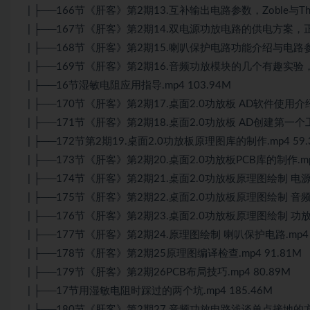
| ├──166节《肝客》第2期13.互补输出电路参数，Zoble与Thie.
| ├──167节《肝客》第2期14.双电源功放电路的供电方案，正负
| ├──168节《肝客》第2期15.喇叭保护电路功能介绍与电路参数解
| ├──169节《肝客》第2期16.音频功放模块的几个有趣实验，电
| ├──16节湿敏电阻应用指导.mp4 103.94M
| ├──170节《肝客》第2期17.桌面2.0功放板 AD软件使用介绍.
| ├──171节《肝客》第2期18.桌面2.0功放板 AD创建第一个工程
| ├──172节第2期19.桌面2.0功放板原理图库的制作.mp4 59.
| ├──173节《肝客》第2期20.桌面2.0功放板PCB库的制作.mp4
| ├──174节《肝客》第2期21.桌面2.0功放板原理图绘制 电源部
| ├──175节《肝客》第2期22.桌面2.0功放板原理图绘制 音频输
| ├──176节《肝客》第2期23.桌面2.0功放板原理图绘制 功放输
| ├──177节《肝客》第2期24.原理图绘制 喇叭保护电路.mp4 
| ├──178节《肝客》第2期25原理图编译检查.mp4 91.81M
| ├──179节《肝客》第2期26PCB布局技巧.mp4 80.89M
| ├──17节用湿敏电阻时踩过的两个坑.mp4 185.46M
| ├──180节《肝客》第2期27.音频功放电路浅谈单点接地的方式.