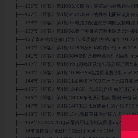
| ├──136节《肝客》第1期03.项目的功能拓展与参数选型指南-Ne
| ├──137节《肝客》第1期04.MOSFET的栅极电阻应该如何选取
| ├──138节《肝客》第1期05.电路的安全防护与防反接电路工作原
| ├──139节《肝客》第1期06.整个项目的完整电路及元件参数知识
| ├──13节查表法求热敏电阻NTC温度值的方法.mp4 101.72
| ├──140节《肝客》第1期07.PCB及EDA软件介绍.mp4 119.
| ├──141节《肝客》第1期08电源防反接电路原理图绘制.mp4 
| ├──142节《肝客》第1期09电源稳压及输出部分原理图绘制.mp
| ├──143节《肝客》第1期10-NE555电路原理图绘制.mp4 85
| ├──144节《肝客》第1期11如何进行PCB布局？元器件布局的
| ├──145节《肝客》第1期12-PCB走线规则介绍 如何进行布线？
| ├──146节《肝客》第1期13PCB布线设计指南 覆铜 开窗 设计规
| ├──147节《肝客》第1期14PCB过孔及缝合孔的介绍 PCB下单
| ├──148节《肝客》第1期15 电路板直插件焊接方式 上电前的测
| ├──149节2023.6.20 电荷泵倍压电路知识原理.mp4 789.5
| ├──14节自恢复保险丝PTC的应用.mp4 76.11M