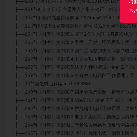
| ├──150节7月4日-分立器件大合集-DC310V风机控制板电路解
根
| ├──151节8 月 2 日-分立器件大合集 – 稳压二极管专题.mp4 
本
| ├──152节甲醛传感器原理解读-0829.mp4 258.15M
| ├──153节PM2.5激光传感器原理解读-0829.mp4 968.73M
| ├──154节《肝客》第2期01.桌面2.0立体声Hi-Fi音频功放电路
| ├──155节《肝客》第2期02.甲类，乙类，甲乙类和丁类（数字
| ├──156节《肝客》第2期03.如何克服交越失真问题？电阻分压
| ├──157节《肝客》第2期04.甲乙类功放电路赏析，如何拆解电路
| ├──158节《肝客》第2期05.认识几种电流源电路的工作原理，R
| ├──159节《肝客》第2期06.差分放大电路的工作原理，零点漂
| ├──15节湿敏电阻解读.mp4 48.88M
| ├──160节《肝客》第2期07.简单的温漂实验，检验差分放大电
| ├──161节《肝客》第2期08.Vbe倍增电路的工作原理，甲乙类
| ├──162节《肝客》第2期09.推挽输出电路工作原理，功率放大
| ├──163节《肝客》第2期10.电路方案规划，前级放大器NE553
| ├──164节《肝客》第2期11.音频输入电路与负反馈网络相关元
| ├──165节《肝客》第2期12.功放推挽输出级，偏置电路元器件参