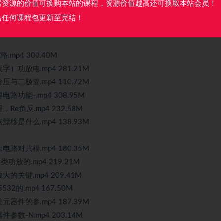
析.mp4 696.77M
据资源的价值可换购本站的课程，资源价值越高还可换取本站会员！
608.01M
站任何课程包更新至完结！
.mp4 300.40M
）功放电.mp4 281.21M
与二极管.mp4 110.72M
功能-.mp4 308.95M
e负反.mp4 232.58M
移是什么.mp4 138.93M
路对共模.mp4 180.35M
功放的.mp4 219.21M
的关键.mp4 209.41M
2的.mp4 167.50M
器件的参.mp4 187.39M
数-N.mp4 203.14M