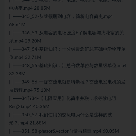
| ├──344_51-电场、电势、电压、电势能、电能、电功、
电功率.mp4 28.85M
| ├──345_52-从莱顿瓶到电容，简析电容简史.mp4
68.61M
| ├──346_53-从电容的电场强度E了解电容与火花塞的关
系.mp4 29.20M
| ├──347_54-基础知识：十分钟带您汇总基础电学物理单
位.mp4 32.71M
| ├──348_55-基础知识：汇总倍数单位与数量级单位.mp4
32.38M
| ├──349_56-一提交流电就是特斯拉？交流电发电机的发
展历程.mp4 75.13M
| ├──34节34-【电阻应用】化简串并联，求等效电阻
Req(2).mp4 40.36M
| ├──350_57-我们使用的交流电为什么是这样的波
形？.mp4 21.68M
| ├──351_58-phasor&vector向量与相量.mp4 60.05M