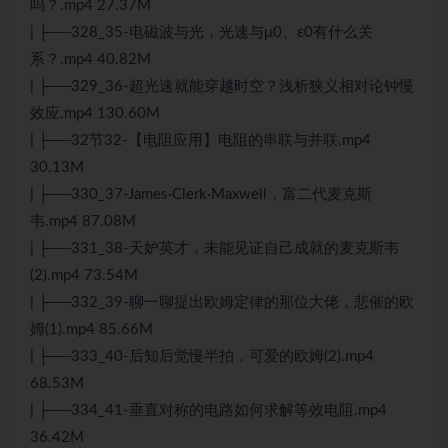
吗？.mp4 27.37M
| ├──328_35-电磁波与光，光速与μ0、ε0有什么关
系？.mp4 40.82M
| ├──329_36-超光速就能穿越时空？浅析狭义相对论钟慢
效应.mp4 130.60M
| ├──32节32-【电阻应用】电阻的串联与并联.mp4
30.13M
| ├──330_37-James·Clerk·Maxwell，富二代麦克斯
韦.mp4 87.08M
| ├──331_38-天妒英才，未能见证自己成就的麦克斯韦
(2).mp4 73.54M
| ├──332_39-聊一聊提出欧姆定律的那位大佬，悲催的欧
姆(1).mp4 85.66M
| ├──333_40-后知后觉慢半拍，可爱的欧姆(2).mp4
68.53M
| ├──334_41-垂直对称的电路如何求解等效电阻.mp4
36.42M