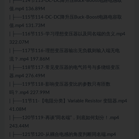
| ├──114节113-DC-DC降升压Buck-Boost电路电感取
值.mp4 136.89M
| ├──115节114-DC-DC降升压Buck-Boost电路电容取
值.mp4 131.73M
| ├──116节115-学习理想变压器以及同名端的含义.mp4
322.07M
| ├──117节116-理想变压器输出无负载则输入端无电
流？.mp4 197.86M
| ├──118节117-常见变压器的电气符号与多绕组变压
器.mp4 276.49M
| ├──119节118-影响变压器变比的参数只有匝数
吗？.mp4 227.99M
| ├──11节11-【电阻分类】Variable Resistor 变阻器.mp4
41.08M
| ├──120节119-再谈“同名端”，到底如何划分！.mp4
243.44M
| ├──121节120-从耦合电感的角度判断同名端.mp4