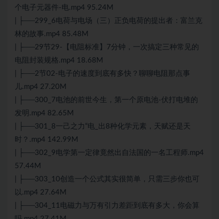
个电子元器件-电.mp4 95.24M
| ├──299_6电荷与电场（三）正负电荷的提出者：富兰克
林的故事.mp4 85.48M
| ├──29节29-【电阻标准】7分钟，一次搞定三种常见的
电阻封装规格.mp4 18.68M
| ├──2节02-电子的速度到底有多快？聊聊电阻那点事
儿.mp4 27.20M
| ├──300_7电池的前世今生，第一个原电池-伏打电堆的
发明.mp4 82.65M
| ├──301_8一己之力“电_出8种化学元素，天赋还是天
时？.mp4 142.99M
| ├──302_9电学第一定律竟然出自法国的一名工程师.mp4
57.44M
| ├──303_10创造一个公式其实很简单，只需三步你也可
以.mp4 27.64M
| ├──304_11电磁力与万有引力差距到底有多大，你会算
吗.mp4 27.41M