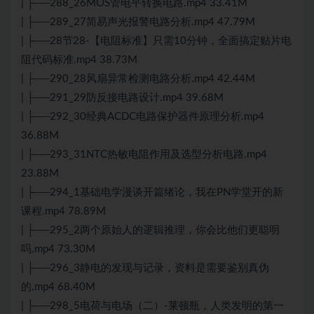
| ├──288_26MOS管电平转换电路.mp4 33.41M
| ├──289_27简易声光报警电路分析.mp4 47.79M
| ├──28节28-【电阻标准】只需10分钟，全面搞定贴片电
阻代码标准.mp4 38.73M
| ├──290_28风扇异常检测电路分析.mp4 42.44M
| ├──291_29防反接电路设计.mp4 39.68M
| ├──292_30经典ACDC电路保护器件原理分析.mp4
36.88M
| ├──293_31NTC热敏电阻作用及选型分析电路.mp4
23.88M
| ├──294_1基础电学漫谈开篇绪论，我在PN学堂开的新
课程.mp4 78.89M
| ├──295_2两个原始人的逻辑推理，你会比他们更聪明
吗.mp4 73.30M
| ├──296_3静电的发现与记录，资料是需要鉴别真伪
的.mp4 68.40M
| ├──298_5电荷与电场（二）-莱顿瓶，人类发明的第一