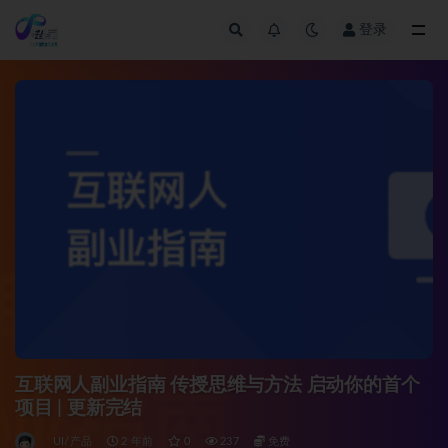
登录
全部
互联网人副业指南 传授思维与方法 启动你的首个
项目 | 更新完结
UI/产品
2 年前
0
237
免费