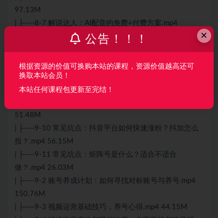
97.13M
| ├──8-7 解说达人：AI配音的免费+付费方案.mp4
×
15.47M
公告！！！
| ├──8-8 小视频导演养成记：如何添加视频字幕(AI配音)&
花字&贴纸(1).mp4 170.43M
根据资源的价值可换购本站的课程，资源价值越高还可
| └──8-9 加餐：手写文字动画效果制作过程.mp4 58.27M
换取本站会员！
└──第9章 知识付费型“副业”：短视频内容运营（运营篇）
本站任何课程包更新至完结！
| ├──9-1 酒香也怕巷子深：短视频运营总策略.mp4
51.48M
| ├──9-10 常见坑点：抖音平台如何快速涨粉？抖加怎么
投？.mp4 56.15M
| ├──9-11 常见坑点：矩阵号是什么？适合不适合
做？.mp4 26.03M
| ├──9-2 账号养成计划：如何寻找对标账号与养号.mp4
150.76M
| ├──9-3 视频运营基础技巧，养号心得.mp4 44.15M