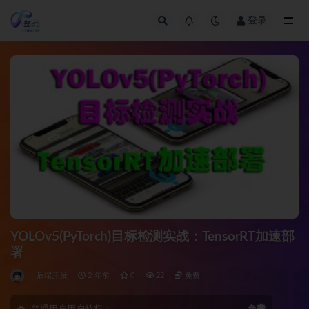
登录
全部
YOLOv5(PyTorch)目标检测实战：TensorRT加速部
署
后端开发
2 年前
0
22
免费