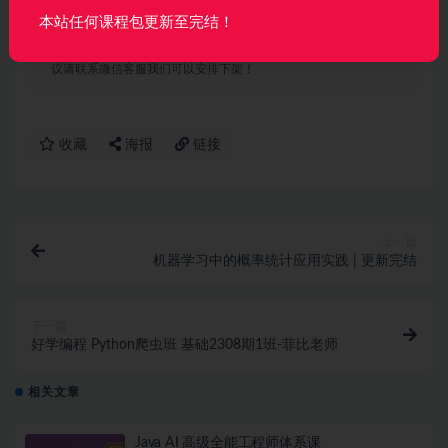
本站任何课程包更新至完结！
声明：
本站所有资料均来源于网络以及用户发布，如对资源有争
议请联系微信客服我们可以安排下架！
收藏
海报
链接
上一篇
机器学习中的概率统计应用实践 | 更新完结
下一篇
好学编程 Python爬虫班 基础2308期1班-菲比老师
相关文章
Java AI 高级全能工程师体系课