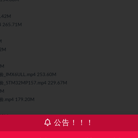
.42M
 265.71M
M
12M
7M
IMX6ULL.mp4 253.60M
STM32MP157.mp4 229.67M
9M
mp4 179.20M
43M
公告！！！