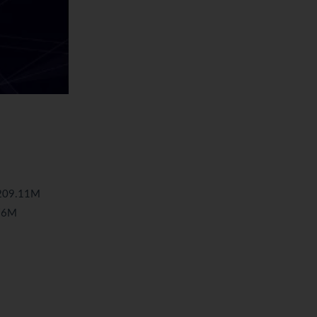
209.11M
76M