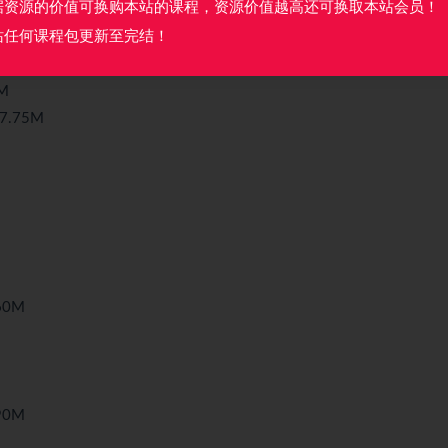
据资源的价值可换购本站的课程，资源价值越高还可换取本站会员！
站任何课程包更新至完结！
M
7.75M
60M
90M