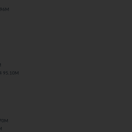
.96M
M
M
 95.10M
70M
M