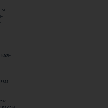
58M
3M
M
55.52M
.88M
71M
154.08M