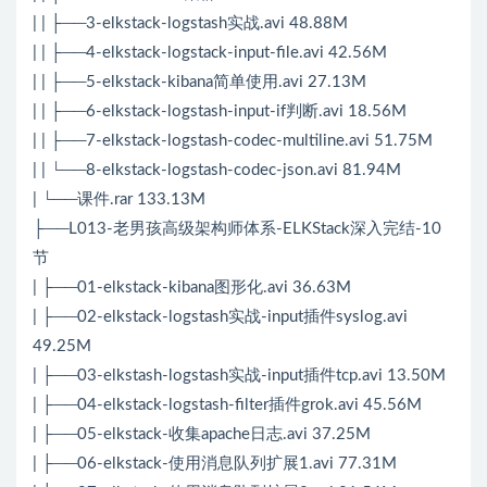
| | ├──3-elkstack-logstash实战.avi 48.88M
| | ├──4-elkstack-logstack-input-file.avi 42.56M
| | ├──5-elkstack-kibana简单使用.avi 27.13M
| | ├──6-elkstack-logstash-input-if判断.avi 18.56M
| | ├──7-elkstack-logstash-codec-multiline.avi 51.75M
| | └──8-elkstack-logstash-codec-json.avi 81.94M
| └──课件.rar 133.13M
├──L013-老男孩高级架构师体系-ELKStack深入完结-10
节
| ├──01-elkstack-kibana图形化.avi 36.63M
| ├──02-elkstack-logstash实战-input插件syslog.avi
49.25M
| ├──03-elkstash-logstash实战-input插件tcp.avi 13.50M
| ├──04-elkstack-logstash-filter插件grok.avi 45.56M
| ├──05-elkstack-收集apache日志.avi 37.25M
| ├──06-elkstack-使用消息队列扩展1.avi 77.31M