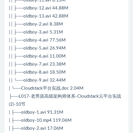
| | ├──oldboy-11.avi 8.13M
| | ├──oldboy-12.avi 44.88M
| | ├──oldboy-13.avi 42.88M
| | ├──oldboy-2.avi 8.38M
| | ├──oldboy-3.avi 5.31M
| | ├──oldboy-4.avi 77.56M
| | ├──oldboy-5.avi 26.94M
| | ├──oldboy-6.avi 11.00M
| | ├──oldboy-7.avi 23.38M
| | ├──oldboy-8.avi 18.50M
| | └──oldboy-9.avi 32.44M
| └──Cloudstack平台实战.doc 2.04M
├──L017-老男孩高级架构师体系-Cloudstack云平台实战
(2)-10节
| ├──oldboy-1.avi 91.31M
| ├──oldboy-10.mp4 119.06M
| ├──oldboy-2.avi 17.06M