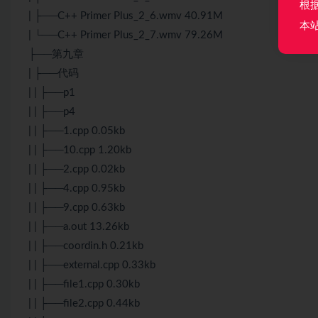
根
| ├──C++ Primer Plus_2_6.wmv 40.91M
本
| └──C++ Primer Plus_2_7.wmv 79.26M
├──第九章
| ├──代码
| | ├──p1
| | ├──p4
| | ├──1.cpp 0.05kb
| | ├──10.cpp 1.20kb
| | ├──2.cpp 0.02kb
| | ├──4.cpp 0.95kb
| | ├──9.cpp 0.63kb
| | ├──a.out 13.26kb
| | ├──coordin.h 0.21kb
| | ├──external.cpp 0.33kb
| | ├──file1.cpp 0.30kb
| | ├──file2.cpp 0.44kb