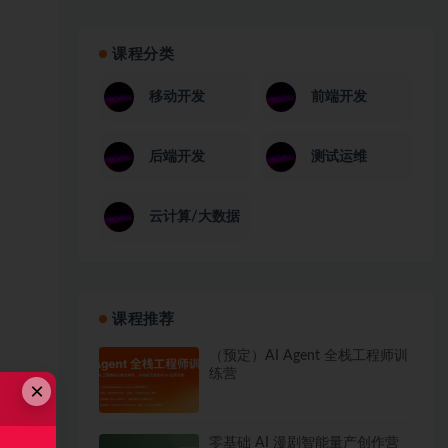
课程分类
移动开发
前端开发
后端开发
测试运维
云计算/大数据
课程推荐
（预定）AI Agent 全栈工程师训
练营
×
零基础 AI 漫剧智能量产创作营