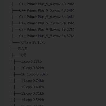
| ├──C++ Primer Plus_9_4.wmv 48.98M
| ├──C++ Primer Plus_9_5.wmv 43.64M
| ├──C++ Primer Plus_9_6.wmv 64.36M
| ├──C++ Primer Plus_9_7.wmv 94.05M
| ├──C++ Primer Plus_9_8.wmv 99.27M
| ├──C++ Primer Plus_9_9.wmv 54.57M
| └──代码.rar 18.15kb
├──第六章
| ├──代码
| | ├──1.cpp 0.29kb
| | ├──10.cpp 0.82kb
| | ├──10_1.cpp 0.83kb
| | ├──11.cpp 0.74kb
| | ├──12.cpp 0.43kb
| | ├──13.cpp 0.31kb
| | ├──14.cpp 0.59kb