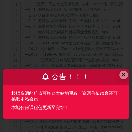
├─1 【免费】不在其位要谋其政 技术Leader能?模型提升            -1.#INDB
├─1.1-海量数据处理-商用短链平台大课介绍.mp4            36.76MB
├─1.2-短链平台技术栈-观看相关指引.mp4            31.42MB
├─1.3-海量数据处理商用短链平台项目亮点《上》.mp4            21.91MB
├─1.4-海量数据处理商用短链平台项目亮点《下》.mp4            54.73MB
├─1.5-大课解决的问题和跳槽职业发展规划.mp4            66.39MB
├─1.6-海量数据处理商用短链平台疑惑解答和准备.mp4            73.23MB
├─10.1-RestTemplate里面的存在的问题你知道多少- Broken pipe错误.mp4            110.73MB
├─10.2-高性能RestTemplate连接池封装配置实战.mp4            43.82MB
├─10.3-【10倍+QPS提升】Jmeter5.x压测 优化后RestTemplate前后性能对比.mp4            29.35MB
├─11.1-调用第三方短信验证码组件性能优化实战.mp4            10.96MB
├─11.2-说说小滴课堂之前的被薅羊毛的事情+防范解决方案.mp4            58.23MB
├─11.3-图形验证码开发之谷歌kaptcha引入.mp4            81.96MB
├─11.4-池化思想应用-Redis6.X配置连接池实战.mp4            87.96MB
├─11.5-账号微服务开发图形验证码加入缓存+Try-with-resource知识巩固.mp4            42.19MB
├─11.6-账号微服务之注册短信验证码接口开发.mp4            66.22MB
├─11.7-关于注册短信验证码防刷设计方案你能想到几个.mp4            28.22MB
├─11.8-注册邮箱验证码防刷代码落地+整体测试.mp4            80.27MB
├─12.1-分布式文件存储业界常见解决方案介绍.mp4            29MB
├─12.2-阿里云OSS分布式对象存储介绍开通.mp4            70.08MB
├─12.3-权限知识 RBAC-ACL模式应用之阿里云RAM访问控制.mp4            19.35MB
├─12.4-阿里云OSS客户端SDK集成和上传组件功能开发.mp4            88.45MB
├─12.5-账号微服务头像上传阿里云OSS接口和PostMan测试.mp4            38.06MB
├─13.1-账号微服务注册功能业务介绍和代码编写.mp4            116.01MB
├─13.2-注册手机号唯一性保证方案和作业-分库分表下的思考.mp4            25.67MB
├─13.3-账号微服务开发之登录模块逻辑和解密.mp4            56.66MB
├─13.4-分布式应用下登录检验解决方案 JWT讲解.mp4            26.58MB
├─13.5-登录校验Json Web Token实战之封装通用方法.mp4            59.59MB
├─13.6-请求路径调整+账号微服务注册登录全流程测试.mp4            65.75MB
├─13.7-账号微服务之通用登录拦截器开发和用户信息传递.mp4            65.66MB
├─13.8-登录拦截器InterceptorConfig拦截和放行路径开发配置.mp4            14.65MB
├─14.1-账号微服务里面的流量包业务模型梳理和需求讲解.mp4            22.42MB
├─14.2-【面试题】业务增长-数据库性能优化思路讲解.mp4            38.47MB
├─14.3-走进Mysql数据库分库分表后带来的优点和缺点《上》.mp4            22.24MB
├─14.4-走进Mysql数据库分库分表后带来的优点和缺点《下》.mp4            32.87MB
├─14.5-海量数据处理之Mysql【垂直分表-垂直分库】讲解.mp4            26.01MB
├─14.6-海量数据处理之Mysql【水平分表-水平分库】讲解.mp4            17.17MB
├─15.1-Mysql数据库水平分库分表常见策略介绍-rang.mp4            19.44MB
├─15.2-Mysql数据库水平分库分表策略介绍-Range延伸进阶.mp4            40.93MB
├─15.3-Mysql数据库水平分库分表策略介绍-Hash取模.mp4            18.73MB
├─16.1-大话业界常见数据库分库分表中间件介绍.mp4            19.15MB
├─16.2-分库分表中间件Apache ShardingSphere急速认知.mp4            38.37MB
├─16.3-分库分表和Sharding-Jdbc常见概念术语讲解.mp4            17.35MB
├─16.4-分库分表和Sharding-Jdbc常见分片算法讲解.mp4            30.7MB
├─17.1-账号微服务-流量包模块水平分表需求讲解和开发.mp4            71MB
├─17.2-账号微服务-流量包模块水平分表策略配置和测试实战.mp4            32.22MB
├─17.3-分库分表暴露的问题-ID冲突和分布式id生成介绍.mp4            21.89MB
├─17.4-小D-带你彻底掌握分布式 ID 生成算法Snowflake原理.mp4            17.85MB
├─17.5-分布式ID生成器Snowflake里面的坑你是否知道.mp4            37.54MB
├─17.6-分布式ID生成器Snowflake自定义wrokId实战.mp4            67.96MB
├─17.7-ShardingJdbc-Snowflake时间回拨问题解决和封装ID生成器.mp4            20.22MB
├─18.1-短链服务介绍和应用场景讲解.mp4            29.8MB
├─18.2-需求出发-带你详细一个短链的生命周期.mp4            20.96MB
├─18.3-短链服务生成短链URL的问题你能想到多少.mp4            25.09MB
├─18.4-短链服务问题解决方案讲解-业务关系+跳转问题.mp4            40.38MB
├─18.5-短链服务问题解决方案讲解-短链码生成解决方案《上》.mp4            24.3MB
├─18.6-【重要】敏感数据+自增ID暴露的商业秘密.mp4            43.43MB
├─18.7-短链服务问题解决方案讲解-短链码生成解决方案《下》.mp4            32.16MB
├─19.1-Guava框架里面的Murmur哈希算法测试.mp4            32.97MB
├─19.2-短链生成组件ShortLinkComponent封装.mp4            35.69MB
├─19.3-组件ShortLinkComponent测试和疑惑解答.mp4            58.84MB
├─2.1-互联网大厂里 技术Leader的能力模型-不单写代码.mp4            43.83MB
├─2.2-技术人的产品运营能力提升-竞品分析.mp4            55.62MB
├─2.3-跳出自己的技术思维模型-上司给你团队安排任务.mp4            42.72MB
├─20.1-数据库表模型讲解-短链分组和短链.mp4            21.46MB
├─20.2-MybatisPlus逆向工具生成短链服务相关java对象.mp4            50.64MB
├─20.3-同学遇到的坑-配置文件修改-yml转properties.mp4            88.99MB
├─20.4-短链分组管理-CURD接口开发实战《上》.mp4            143.73MB
├─20.5-短链分组管理-CURD接口开发实战《下》.mp4            102.7MB
├─20.6-短链分组管理-水平分库分表配置实战《青铜玩法》.mp4            66.28MB
├─21.1-短链服务-ShortLink分库分表解决方案讲解《青铜》.mp4            28.88MB
├─21.2-短链服务-分库分表扩容免数据迁移解决方案讲解《黄金玩法》.mp4            18.68MB
├─21.3-短链服务-分库分表相关库表建立.mp4            42.78MB
├─21.4-短链服务水平分库分表实战-标准分片策略-精准分片算法《上》.mp4            77.08MB
├─21.5-短链服务水平分库分表实战-标准分片策略-精准分片算法《下》.mp4            52.48MB
├─21.6-短链服务-短链码配置生成库表位实战.mp4            50.64MB
├─21.7-短链服务-Manager层模块CRUD开发.mp4            30.22MB
├─21.8-短链服务-自定义分库分表策略单元测试实战.mp4            41.58MB
├─21.9-加权负载均衡思想应用-数据库表扩容-数据不均匀问题解决方案.mp4            57.53MB
├─22.1-短链服务-短链URL跳转302跳转接口开发实战.mp4            90.74MB
├─22.2-老王遇到的短链服务多维度查询问题【业界通用难点】.mp4            20.99MB
├─22.3-分库分表多维度查询解决方案一之【字段解析配置】.mp4            22.88MB
├─22.4-分库分表多维度查询解决方案二之【NOSQL方案】.mp4            25.07MB
├─22.5-分库分表多维度查询解决方案三之【冗余双写方案】.mp4            13.89MB
├─22.6-分库分表-冗余双写方案和分布式事务问题解决《上》.mp4            23.43MB
├─22.7-分库分表-冗余双写方案和分布式事务问题解决《下》.mp4            28.82MB
├─23.1-短链服务-分库分表策略+冗余双写库表架构设计.mp4            55.68MB
├─23.2-短链服务-MybatisPlus逆向工程生成相关实体类.mp4            48.63MB
├─23.3-短链服务-B端查询短链Manager层开发实战.mp4            84.53MB
├─23.4-短链服务-Domain短链域名模块开发.mp4            79.54MB
├─23.5-短链服务-sharding-jdbc默认数据源配置实战.mp4            27.5MB
├─24.1-冗余双写MQ架构讲解-Kafka+RabbitMQ方案.mp4            30.51MB
├─24.2-冗余双写MQ架构实现-RabbitMQ交换机知识点回顾 .mp4            26.25MB
├─24.3-冗余双写MQ架构实现-交换机和队列绑定配置讲解.mp4            37.44MB
├─24.4-冗余双写MQ架构RabbitMQ配置开发实战.mp4            63.46MB
├─24.5-冗余双写MQ架构-短链和mapping消费者配置.mp4            32.24MB
├─25.1-冗余双写MQ架构-消费者配置自动创建队列和集群测试.mp4            212.58MB
├─25.2-冗余双写架构-MQ消费者异常重试处理方案链路讲解.mp4            123.88MB
├─25.3-冗余双写架构-MQ消费者异常重试处理方案编码实战.mp4            56.22MB
├─25.4-冗余双写架构-MQ消费者异常重试处理方案测试.mp4            32.68MB
├─26.1-冗余双写架构-高并发下短链码生成端问题抛出.mp4            33.68MB
├─26.2-冗余双写架构-商家创建短链-C端消费者开发实战.mp4            115.13MB
├─26.3-冗余双写架构-商家创建短链-B端消费者开发实战.mp4            64.46MB
├─26.4-同个URL生成短链码随机库表位问题和解决方案讲解.mp4            30.37MB
├─26.5-MurmurHash短链码改进之生成固定库表位编码实战.mp4            26.8MB
├─26.6-同个URL生成不唯一短链码问题和解决方案讲解.mp4            20.19MB
├─26.7-同个URL生成不唯一短链码问题和解决方案编码实战.mp4            32.86MB
├─27.1-短链码是生成端选择-生产者端-消费者端方案对比.mp4            22.24MB
├─27.2-分布式锁知识基础+进阶-可重入锁在分布式下的应用.mp4            47.8MB
├─27.3-短链码基于Redis实现分布式锁的坑你是否踩过《上》.mp4            32.5MB
├─27.4-短链码基于Redis实现分布式锁的坑你是否踩过《下》.mp4            17.95MB
├─27.5-Lua脚本分布式重入锁+redis原生代码编写.mp4            98.59MB
├─27.6-短码服务冗余双写-B端+C端分布式锁代码整合.mp4            69.44MB
├─28.1-GroupCodeMapping表分库分表配置实战.mp4            42.75MB
├─28.2-短链服务-冗余双写架构全链路测试实战.mp4            84.97MB
├─28.3-短链服务-B端接口-分页查找短链开发实战.mp4            42.49MB
├─29.1-短链服务-冗余双写架构举一反三的能力应用.mp4            12.61MB
├─29.2-短链服务-删除和更新Controller层开发实战.mp4            41.04MB
├─29.3-冗余双写MQ实现-删除短链-交换机和队列绑定配置实战.mp4            51.91MB
├─29.4-冗余双写MQ实现-更新短链-交换机和队列绑定配置实战.mp4            40.73MB
├─29.5-短链服务-删除和更新模块发送MQ消息验证.mp4            30.8MB
├─3.1-商用短链平台业务介绍+需求背景说明.mp4            50.87MB
├─3.2-为什么需要学方法论 避免无章法做事和跳槽面试 .mp4            25.79MB
├─3.3-公司行业前景分析-PEST方法论-选择大于努力.mp4            19.11MB
├─3.4-技术Leader必备方法论-用户增长的数据分析模型AARRR.mp4            26.29MB
├─3.5-技术Leader必备方法论-SWOT态势分析法-个人能力与技术解决方案.mp4            29.26MB
├─3.6-技术Leader必备方法论SMART衡量需求-工作的利器.mp4            35.95MB
├─30.1-冗余双写架构-更新短链消费者开发实战.mp4            83.83MB
├─30.2-冗余双写架构-更新短链消费者链路测试.mp4            85.82MB
├─30.3-冗余双写架构-删除短链消费者开发实战.mp4            50.48MB
├─30.4-冗余双写架构-删除短链消费者链路测试和越权修复.mp4            82.21MB
├─30.5-冗余双写架构-短链服务开发总结.mp4            12.57MB
├─31.1-流量包商品服务-业务需求讲解.mp4            55.88MB
├─31.2-流量包商品服务-数据库表介绍和实体类生成.mp4            74.55MB
├─31.3-流量包商品服务-项目基本骨架创建.mp4            
×
公告！！！
根据资源的价值可换购本站的课程，资源价值越高还可
换取本站会员！
本站任何课程包更新至完结！