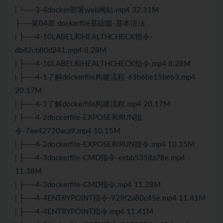
| └──3-4docker部署web网站.mp4 32.31M
├──第04章 dockerfile基础篇-基本语法
| ├──4-10LABEL和HEALTHCHECK指令-
db42cb80d241.mp4 8.28M
| ├──4-10LABEL和HEALTHCHECK指令.mp4 8.28M
| ├──4-1了解dockerfile构建流程-63b6be15be63.mp4
20.17M
| ├──4-1了解dockerfile构建流程.mp4 20.17M
| ├──4-2dockerfile-EXPOSE和RUN指
令-7ee42720aca9.mp4 10.15M
| ├──4-2dockerfile-EXPOSE和RUN指令.mp4 10.15M
| ├──4-3dockerfile-CMD指令-eebb5358a78e.mp4
11.38M
| ├──4-3dockerfile-CMD指令.mp4 11.38M
| ├──4-4ENTRYPOINT指令-929f2a80c45e.mp4 11.41M
| ├──4-4ENTRYPOINT指令.mp4 11.41M