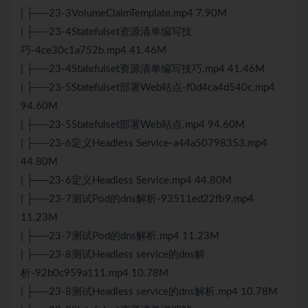
| ├──23-3VolumeClaimTemplate.mp4 7.90M
| ├──23-4Statefulset资源清单编写技
巧-4ce30c1a752b.mp4 41.46M
| ├──23-4Statefulset资源清单编写技巧.mp4 41.46M
| ├──23-5Statefulset部署
Web
站点-f0d4ca4d540c.mp4
94.60M
| ├──23-5Statefulset部署
Web
站点.mp4 94.60M
| ├──23-6定义Headless Service-a44a50798353.mp4
44.80M
| ├──23-6定义Headless Service.mp4 44.80M
| ├──23-7测试Pod的dns解析-93511ed22fb9.mp4
11.23M
| ├──23-7测试Pod的dns解析.mp4 11.23M
| ├──23-8测试Headless service的dns解
析-92b0c959a111.mp4 10.78M
| ├──23-8测试Headless service的dns解析.mp4 10.78M