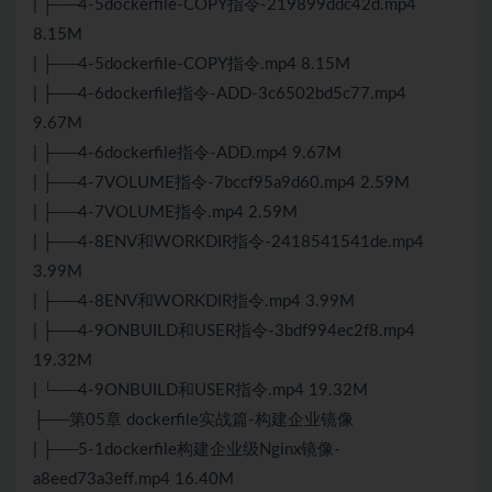
| ├──4-5dockerfile-COPY指令-219899ddc42d.mp4
8.15M
| ├──4-5dockerfile-COPY指令.mp4 8.15M
| ├──4-6dockerfile指令-ADD-3c6502bd5c77.mp4
9.67M
| ├──4-6dockerfile指令-ADD.mp4 9.67M
| ├──4-7VOLUME指令-7bccf95a9d60.mp4 2.59M
| ├──4-7VOLUME指令.mp4 2.59M
| ├──4-8ENV和WORKDIR指令-2418541541de.mp4
3.99M
| ├──4-8ENV和WORKDIR指令.mp4 3.99M
| ├──4-9ONBUILD和USER指令-3bdf994ec2f8.mp4
19.32M
| └──4-9ONBUILD和USER指令.mp4 19.32M
├──第05章 dockerfile实战篇-构建企业镜像
| ├──5-1dockerfile构建企业级
Nginx
镜像-
a8eed73a3eff.mp4 16.40M