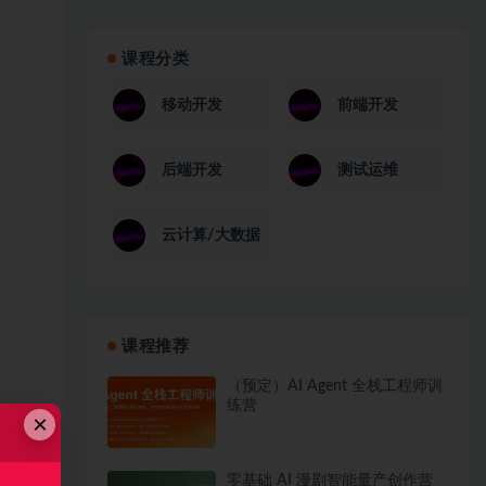
课程分类
移动开发
前端开发
后端开发
测试运维
云计算/大数据
课程推荐
（预定）AI Agent 全栈工程师训
练营
×
零基础 AI 漫剧智能量产创作营