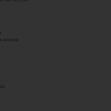
mp4 521.15M
M
448.06M
6M