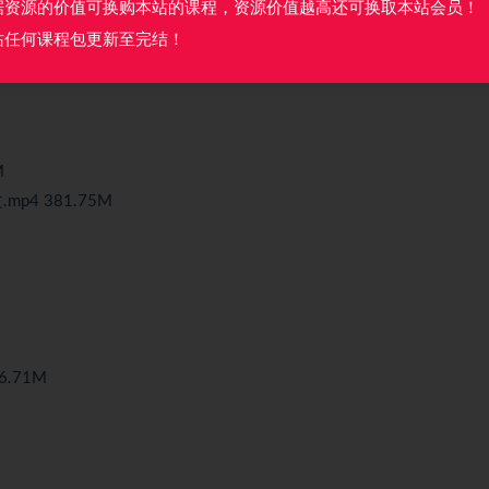
据资源的价值可换购本站的课程，资源价值越高还可换取本站会员！
mp4 513.52M
站任何课程包更新至完结！
M
4 381.75M
.71M