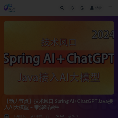
登录
全部
【动力节点】技术风口 Spring Al+ChatGPT Java接
入AI大模型 – 带源码课件
后端开发
2 年前
0
141
39.9