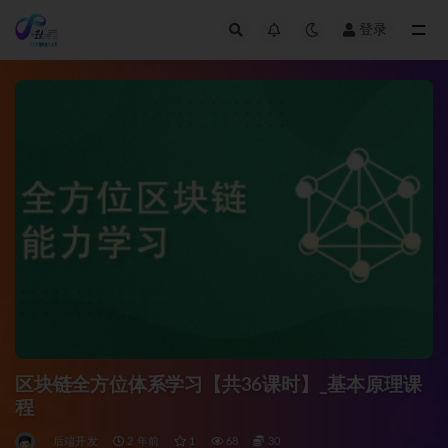
登录
全部
区块链全方位体系学习【共36课时】_基本原理课
程
后端开发
2 年前
1
68
30