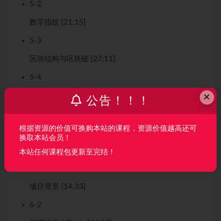
5-2
数字指纹 [21:15]
5-3
区块结构与区块链 [27:11]
5-4
×
共识机制 [34:17]
公告！！！
根据资源的价值可换购本站的课程，资源价值越高还可
第6章
超级账本Hyperledger
(2小时15分钟
11节)
换取本站会员！
本站任何课程包更新至完结！
6-1
项目背景 [14:33]
6-2