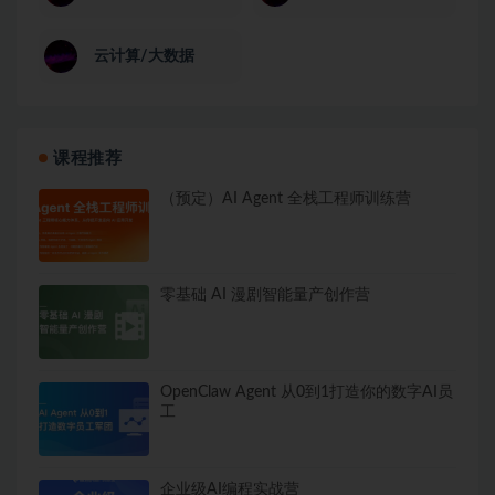
│   ├── [141M]  1. IntoJsFromJs 

│   ├── [344M]  2. dino run- 处理路由 

云计算/大数据
│   ├── [240M]  3. dino run -引入 js engine 

│   ├── [177M]  4. dino deploy - 终篇 

│   └── [187K]  第 15 周作业.pdf

├──  18 第16周：让 Rust 代码成为其他语言编写的系统的基
│   ├── [1.2M]  09-ffi-master.zip

课程推荐
│   ├── [ 54M]  1. 章节简介

│   ├── [154M]  2. napi 的简介与应用

（预定）AI Agent 全栈工程师训练营
│   ├── [150M]  3. napi 实战（二）

│   ├── [134M]  4. pyo3 的简介与应用

│   ├── [101M]  5. tantivy-py 的简介与应用

│   ├── [ 37M]  6. 本章总结

│   ├── [1.3M]  class-9.excalidraw.zip

零基础 AI 漫剧智能量产创作营
│   └── [171K]  第 16 周作业.pdf

├── 19 -  第17周：打造跨端的桌面（和移动端）应用（一）/
│   ├── [171M]  1. Rust 客户端开发简介

│   ├── [165M]  2. dioxus 入门：dioxus 工具链

OpenClaw Agent 从0到1打造你的数字AI员
│   ├── [138M]  3. dioxus 入门：hackernews 客户端
工
│   ├── [126M]  4. dioxus 入门：hackernews 的界
│   ├── [ 95M]  5. 认识 tauri

│   ├── [268K]  10-chatapp-master.zip

│   ├── [322K]  10-clientapps-master.zip

企业级AI编程实战营