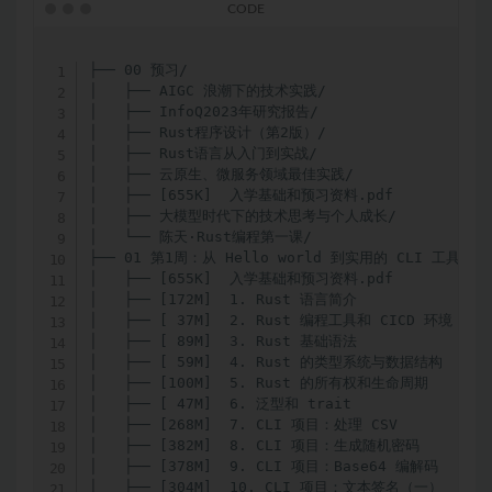
├── 00 预习/

│   ├── AIGC 浪潮下的技术实践/

│   ├── InfoQ2023年研究报告/

│   ├── Rust程序设计（第2版）/

│   ├── Rust语言从入门到实战/

│   ├── 云原生、微服务领域最佳实践/

│   ├── [655K]  入学基础和预习资料.pdf

│   ├── 大模型时代下的技术思考与个人成长/

│   └── 陈天·Rust编程第一课/

├── 01 第1周：从 Hello world 到实用的 CLI 工具/

│   ├── [655K]  入学基础和预习资料.pdf

│   ├── [172M]  1. Rust 语言简介 

│   ├── [ 37M]  2. Rust 编程工具和 CICD 环境 

│   ├── [ 89M]  3. Rust 基础语法

│   ├── [ 59M]  4. Rust 的类型系统与数据结构

│   ├── [100M]  5. Rust 的所有权和生命周期

│   ├── [ 47M]  6. 泛型和 trait

│   ├── [268M]  7. CLI 项目：处理 CSV

│   ├── [382M]  8. CLI 项目：生成随机密码

│   ├── [378M]  9. CLI 项目：Base64 编解码

│   ├── [304M]  10. CLI 项目：文本签名（一）
