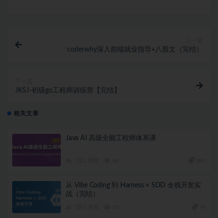
│   ├── [ 36M]  1. 什么是宏 

│   ├── [227M]  2. 声明宏 

│   ├── [178M]  3. 如何构建过程宏 

│   ├── [233M]  4. 构建过程宏：使用 darling 

│   ├── [290M]  5. 构建过程宏：处理 derive、fiel
上一篇
│   ├── [135M]  6. 构建过程宏：处理 derive、fiel
coderwhy深入前端就业指导+八股文（完结）
│   ├── [325M]  7. 为客户端和服务器生成合适的错误输
│   └── [350M]  8. 为客户端和服务端生成合适的错误输
├── 05 第4周：Rust 生态系统概览（上篇）/

下一篇
│   ├── [291M]  1. Rust 生态系统概览：错误处理

JKSJ-初级go工程师训练营【完结】
│   ├── [180M]  2. Rust 生态系统概览：日志处理（一）
│   ├── [208M]  3. Rust 生态系统概览：日志处理（二）
│   ├── [264M]  4. Rust 生态系统概览：宏

相关文章
│   ├── [262M]  5. Rust 生态系统概览：序列化反序列
│   ├── [317M]  6. Rust 生态系统概览：序列化反序列
Java AI 高级全能工程师体系课
│   └── [5.3M]  Rust 第 4 周课件.pdf

├── 06 第4周：Rust 生态系统概览（下篇）/

│   ├── [ 65M]  1. Rust 生态系统概览：tokio（一）

AI
2 周前
46
360
│   ├── [267M]  1. Rust 生态系统概览：tokio（三）

│   ├── [102M]  1. Rust 生态系统概览：tokio（二）

从 Vibe Coding 到 Harness × SDD 全栈开发实
│   ├── [448M]  1. Rust 生态系统概览：tokio（四）

战（完结）
│   ├── [194M]  5. Rust 生态系统概览：TowerHyper

│   ├── [561M]  6. Rust 生态系统概览：数据库处理

AI
1 月前
55
79
│   └── [137M]  7. 如何高效利用 Rust 社区信息
