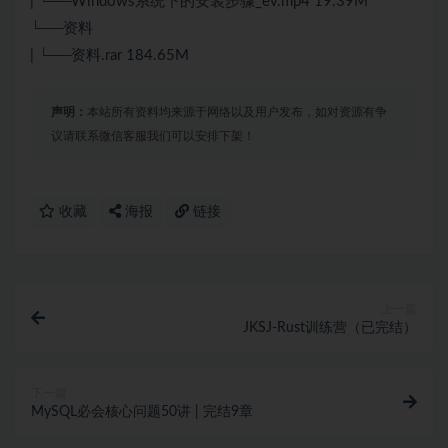
| └──Windows系统下的安装步骤_ev.mp4 19.39M
└──资料
| └──资料.rar 184.65M
声明：
本站所有资料均来源于网络以及用户发布，如对资源有争
议请联系微信客服我们可以安排下架！
收藏
海报
链接
上一篇
JKSJ-Rust训练营（已完结）
下一篇
MySQL必会核心问题50讲 | 完结9章