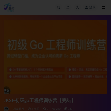
登录
全部
JKSJ-初级go工程师训练营【完结】
后端开发
2 年前
0
220
180