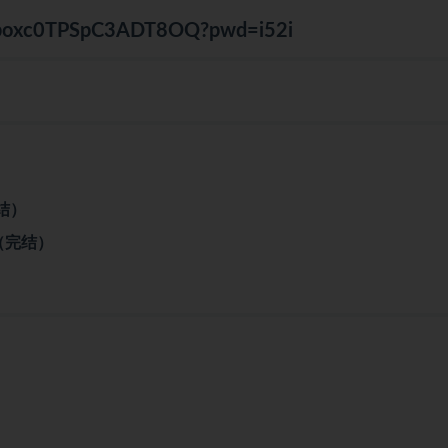
COboxc0TPSpC3ADT8OQ?pwd=i52i
结）
（完结）