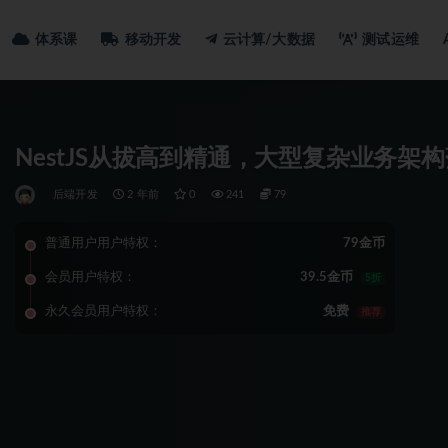
体系课
移动开发
云计算/大数据
测试运维
NestJS从拔高到精通，大型复杂业务架
后端开发
2 年前
0
241
79
普通用户用户特权：
79金币
会员用户特权：
39.5金币
5折
永久会员用户特权：
免费
推荐