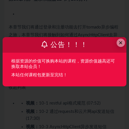
本章节我们将通过登录和注册功能去打开tornado异步编程
之旅，本章节我们将接触到如何通过AsyncHttpClient去异
×
步的完成短信发送，在本章节中我们也将通过peewee-
公告！！！
async去完成异步的mysql数据入库，我们会通过自定义分
布式session的方式去完成session的分布式保存。 …
根据资源的价值可换购本站的课程，资源价值越高还可
换取本站会员！
本站任何课程包更新至完结！
收起列表
视频：
10-1 restful api格式规范 (07:52)
视频：
10-2 通过requests和云片网api发送短信
(17:30)
视频：
10-3 AsyncHttpClient异步发送短信