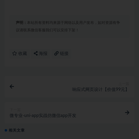
声明：
本站所有资料均来源于网络以及用户发布，如对资源有争
议请联系微信客服我们可以安排下架！
收藏
海报
链接
上一篇
响应式网页设计【价值99元】
下一篇
微专业-uni-app实战仿微信app开发
相关文章