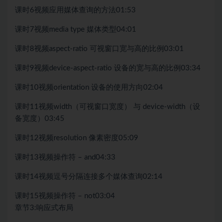
课时6
视频
应用媒体查询的方法
01:53
课时7
视频
media type 媒体类型
04:01
课时8
视频
aspect-ratio 可视窗口宽与高的比例
03:01
课时9
视频
device-aspect-ratio 设备的宽与高的比例
03:34
课时10
视频
orientation 设备的使用方向
02:04
课时11
视频
width（可视窗口宽度） 与 device-width（设
备宽度）
03:45
课时12
视频
resolution 像素密度
05:09
课时13
视频
操作符 – and
04:33
课时14
视频
逗号分隔连接多个媒体查询
02:14
课时15
视频
操作符 – not
03:04
章节3:
响应式布局