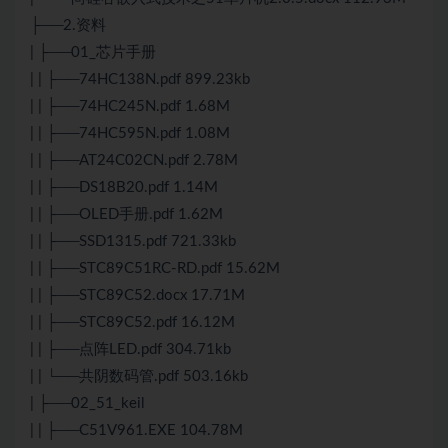
├──2.资料
| ├──01_芯片手册
| | ├──74HC138N.pdf 899.23kb
| | ├──74HC245N.pdf 1.68M
| | ├──74HC595N.pdf 1.08M
| | ├──AT24C02CN.pdf 2.78M
| | ├──DS18B20.pdf 1.14M
| | ├──OLED手册.pdf 1.62M
| | ├──SSD1315.pdf 721.33kb
| | ├──STC89C51RC-RD.pdf 15.62M
| | ├──STC89C52.docx 17.71M
| | ├──STC89C52.pdf 16.12M
| | ├──点阵LED.pdf 304.71kb
| | └──共阴数码管.pdf 503.16kb
| ├──02_51_keil
| | ├──C51V961.EXE 104.78M