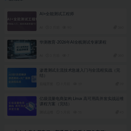
AI+全能测试工程师
AI
3 月前
90
360
华测教育-2026年AI全栈测试专家课程
AI
3 月前
7
380
渗透测试主流技术急速入门与全流程实战（完
结）
后端开发
3 月前
19
39
亿级流量电商架构 Linux 高可用高并发实战运维
课程方案（完结）
测试运维
5 月前
51
45