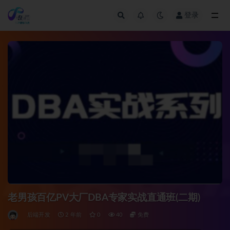
登录
全部
老男孩百亿PV大厂DBA专家实战直通班(二期)
后端开发
2 年前
0
40
免费