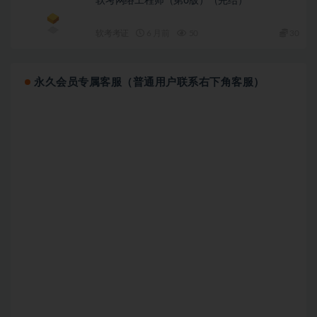
软考网络工程师（第6版）（完结）
软考考证
6 月前
50
30
永久会员专属客服（普通用户联系右下角客服）