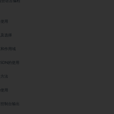
和混合语言编程
及使用
点及选择
范和作用域
MSDN的使用
决方法
的使用
法与控制台输出