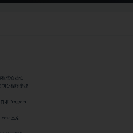
机编程核心基础
个控制台程序步骤
和Program
ease区别