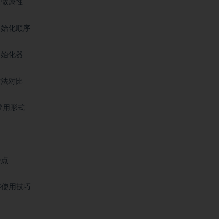
象做属性
初始化顺序
初始化器
方法对比
和常用形式
特点
键字使用技巧