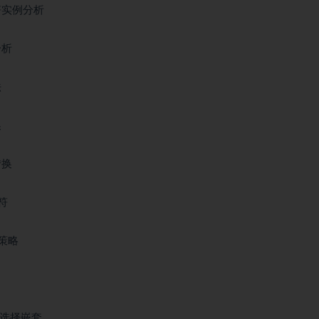
符实例分析
分析
法
换
转换
符
级策略
f与选择嵌套