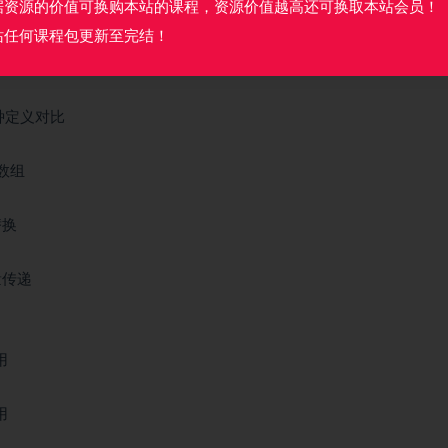
据资源的价值可换购本站的课程，资源价值越高还可换取本站会员！
的使用
站任何课程包更新至完结！
3种定义对比
历数组
替换
量传递
用
用