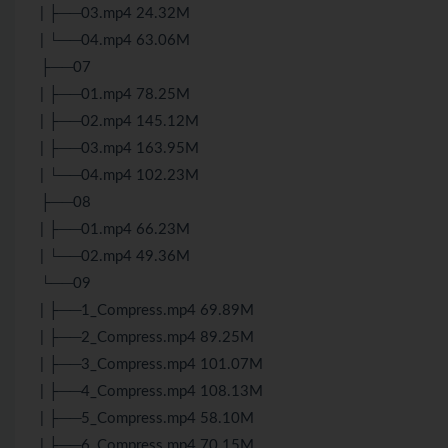
| ├──03.mp4 24.32M
| └──04.mp4 63.06M
├──07
| ├──01.mp4 78.25M
| ├──02.mp4 145.12M
| ├──03.mp4 163.95M
| └──04.mp4 102.23M
├──08
| ├──01.mp4 66.23M
| └──02.mp4 49.36M
└──09
| ├──1_Compress.mp4 69.89M
| ├──2_Compress.mp4 89.25M
| ├──3_Compress.mp4 101.07M
| ├──4_Compress.mp4 108.13M
| ├──5_Compress.mp4 58.10M
| ├──6_Compress.mp4 70.15M