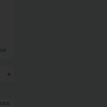
链接
栈开发实战