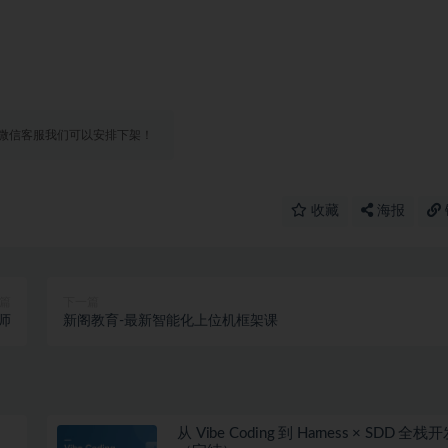
微信客服我们可以安排下架！
收藏
海报
篇
下一篇
师
新阁教育-最新智能化上位机框架课
从 Vibe Coding 到 Harness × SDD 全