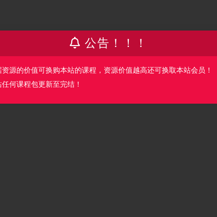
公告！！！
据资源的价值可换购本站的课程，资源价值越高还可换取本站会员！
站任何课程包更新至完结！