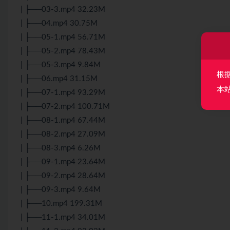
| ├──03-3.mp4 32.23M
| ├──04.mp4 30.75M
| ├──05-1.mp4 56.71M
| ├──05-2.mp4 78.43M
| ├──05-3.mp4 9.84M
根
| ├──06.mp4 31.15M
本
| ├──07-1.mp4 93.29M
| ├──07-2.mp4 100.71M
| ├──08-1.mp4 67.44M
| ├──08-2.mp4 27.09M
| ├──08-3.mp4 6.26M
| ├──09-1.mp4 23.64M
| ├──09-2.mp4 28.64M
| ├──09-3.mp4 9.64M
| ├──10.mp4 199.31M
| ├──11-1.mp4 34.01M