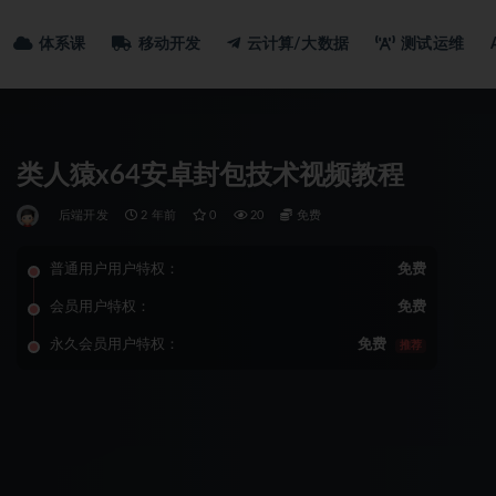
体系课
移动开发
云计算/大数据
测试运维
类人猿x64安卓封包技术视频教程
后端开发
2 年前
0
20
免费
普通用户用户特权：
免费
会员用户特权：
免费
永久会员用户特权：
免费
推荐