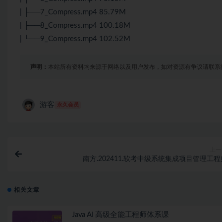
| ├──7_Compress.mp4 85.79M
| ├──8_Compress.mp4 100.18M
| └──9_Compress.mp4 102.52M
声明：
本站所有资料均来源于网络以及用户发布，如对资源有争议请联系
游客
永久会员
上一
南方.202411.软考中级系统集成项目管理工程
相关文章
Java AI 高级全能工程师体系课