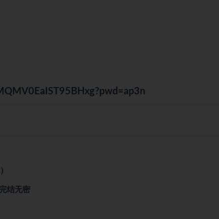
3z4MQMV0EaIST95BHxg?pwd=ap3n
结）
|完结无密