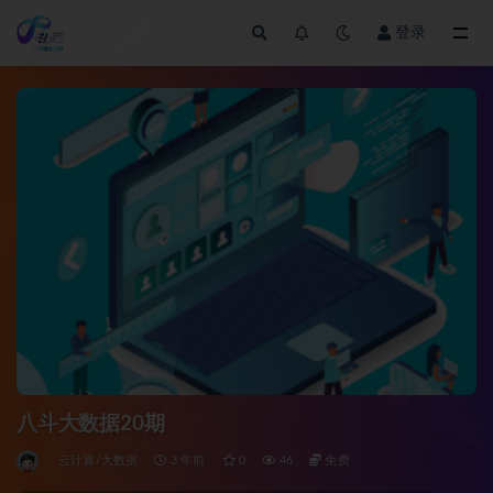
登录
全部
八斗大数据20期
云计算/大数据
3 年前
0
46
免费