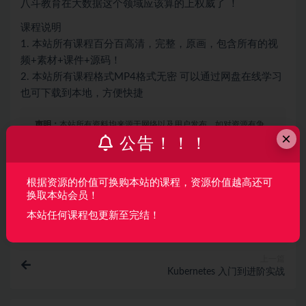
八斗教育在大数据这个领域应该算的上权威了 ！
课程说明
1. 本站所有课程百分百高清，完整，原画，包含所有的视
频+素材+课件+源码！
2. 本站所有课程格式MP4格式无密 可以通过网盘在线学习
也可下载到本地，方便快捷
声明：
本站所有资料均来源于网络以及用户发布，如对资源有争
×
公告！！！
议请联系微信客服我们可以安排下架！
根据资源的价值可换购本站的课程，资源价值越高还可
收藏
海报
链接
换取本站会员！
本站任何课程包更新至完结！
上一篇
Kubernetes 入门到进阶实战