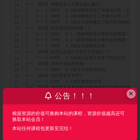
├──  第2章 网络安全工作重点核心建立/

│   ├── [ 30M]  2-1推动网络安全工作难点分析（上）

│   ├── [ 39M]  2-2推动网络安全工作难点分析（下）

│   └── [ 30M]  2-3络安全如何建立可靠的责任制抓手

├──  第3章 应急管理如何合规？/

│   ├── [ 32M]  3-1《国家网络安全事件应急预案》合规
│   ├── [ 37M]  3-2《国家网络安全事件应急预案》合规
│   └── [ 52M]  3-3安全关键路径分析

├──  第4章 如何让运维工作处于安全状态？/

│   └── [ 47M]  4-1如何让运维工作处于安全状态

├──  第5章 安全开发如何控制/

│   └── [ 39M]  5-1安全开发如何控制

├──  第6章 供应链安全管理/

│   └── [ 22M]  6-1供应链安全管理

└──  第7章 新技术及未来趋势+国际网络安全法规与合规/

×
    └── [ 22M]  7-1新技术及未来趋势&国际网络安全法
公告！！！
根据资源的价值可换购本站的课程，资源价值越高还可
声明：
本站所有资料均来源于网络以及用户发布，如对资源有争
换取本站会员！
议请联系微信客服我们可以安排下架！
本站任何课程包更新至完结！