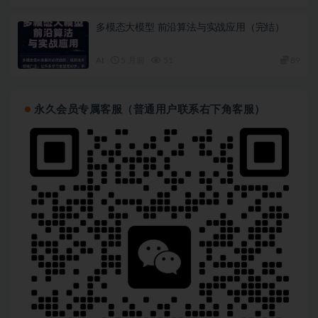
    └── 2-聚类分析/

        ├── 第1章 聚类分析/

        └── 附件/

多模态大模型 前沿算法与实战应用（完结）
└── 第14周 RFM模型和用户生命周期/

    ├── 1-RFM模型/

AI
5 月前
51
89
    └── 2-用户生命周期/

├── 第15周 LTV分析与AARRR模型

│   ├── 1-LTV分析

│   │   ├── 第1章 LTV分析

永久会员专属客服（普通用户联系右下角客服）
│   │   └── 附件

│   └── 2-AARRR模型

│       ├── 第1章 AARRR模型

│       └── 附件

├── 第16周 用户画像、竞品分析及数据报告撰写

│   ├── 1-用户画像

│   │   ├── 第1章 用户画像

│   │   └── 附件

│   ├── 2-竞品分析

│   │   ├── 第1章 竞品分析

│   │   └── 附件

│   └── 3-数据分析报告

│       ├── 第1章 数据分析报告

│       └── 附件

├── 第17周 数据分析综合实战
