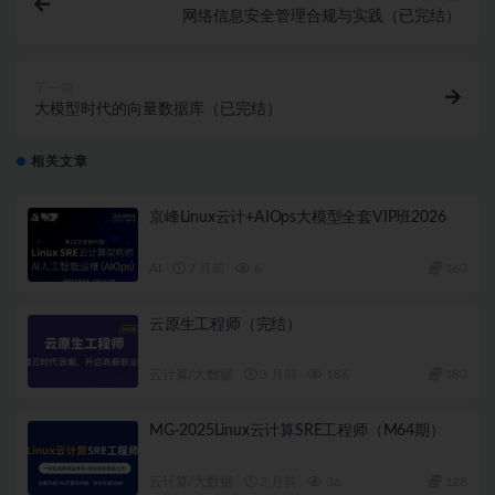
├──  第10周 留存分析与购物篮分析/

网络信息安全管理合规与实践（已完结）
│   ├──  1-留存分析/

│   │   ├──  第1章 留存分析/

│   │   └──  附件/

下一篇
│   └──  2-购物篮分析/

大模型时代的向量数据库（已完结）
│       ├──  第1章 购物篮分析/

│       └──  附件/

├── 第11周 AB测试与神策数据平台使用/

相关文章
│   ├── 1-AB测试/

│   │   ├── 第1章 AB测试/

京峰Linux云计+AIOps大模型全套VIP班2026
│   │   └── 附件/

│   └── 2-神策数据分析平台/

│       ├── 第1章 神策数据分析平台/

AI
2 月前
6
160
│       └── 附件/

├── 第12周 相关分析与回归分析/

云原生工程师（完结）
│   ├── 1-相关分析/

│   │   └── 第1章 相关分析/

│   └── 2-回归分析/

云计算/大数据
3 月前
186
180
│       └── 第1章 回归分析/

└── 第13周 时间序列分析和聚类分析/

MG-2025Linux云计算SRE工程师（M64期）
    ├── 1-时间序列分析/

    │   ├── 第1章 时间序列分析/

    │   └── 附件/

云计算/大数据
3 月前
36
128