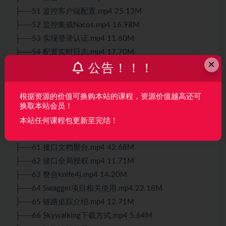
├──51 监控客户端配置.mp4 25.13M
├──52 监控集成Nacos.mp4 16.98M
├──53 实现登录认证.mp4 11.60M
├──54 配置实时日志.mp4 17.70M
×
├──55 动态日志级别.mp4 19.78M
公告！！！
├──56 实现自定义通知.mp4 13.65M
├──57 Admin项目相关使用.mp4 11.36M
根据资源的价值可换购本站的课程，资源价值越高还可
换取本站会员！
├──58 系统接口介绍.mp4 10.81M
├──59 系统接口使用.mp4 17.81M
本站任何课程包更新至完结！
├──60 系统接口模块.mp4 18.08M
├──61 接口文档聚合.mp4 42.68M
├──62 接口全局授权.mp4 11.71M
├──63 整合knife4j.mp4 14.20M
├──64 Swagger项目相关使用.mp4 22.18M
├──65 链路追踪介绍.mp4 12.71M
├──66 Skywalking下载方式.mp4 5.64M