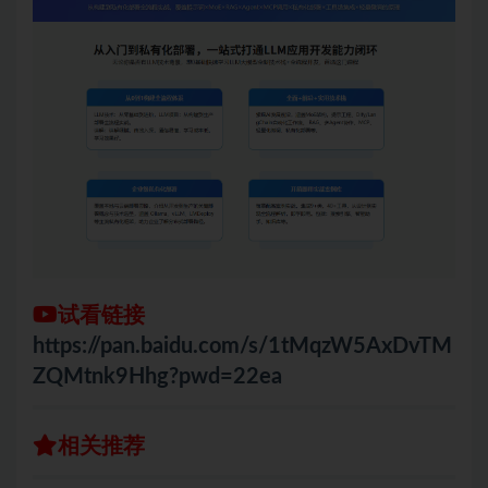
试看链接
https://pan.baidu.com/s/1tMqzW5AxDvTM
ZQMtnk9Hhg?pwd=22ea
相关推荐