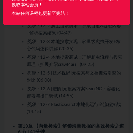
换取本站会员！
视频：
12-1 [章导学]本地搜索介绍：本地检索、
本站任何课程包更新至完结！
爬虫采集、元搜索 (05:51)
视频：
12-2 爬虫搜索演示：抓取百度&谷歌内容
+解析搜索结果 (04:47)
视频：
12-3 本地搜索实现：轻量级爬虫开发+核
心代码逻辑讲解 (20:36)
视频：
12-4 本地搜索调试：理解爬虫流程与搜索
原理（扩展介绍crawl4ai） (09:25)
视频：
12-5 [技术视野]元搜索与文档搜索引擎的
对比 (06:08)
视频：
12-6 [进阶]元搜索方案SearxNG：容器化
部署与接口调试 (14:56)
视频：
12-7 Elasticsearch本地化运行全流程实战
(14:15)
第13章 【向量检索】解锁海量数据的高效检索之道
6 节 | 41分钟