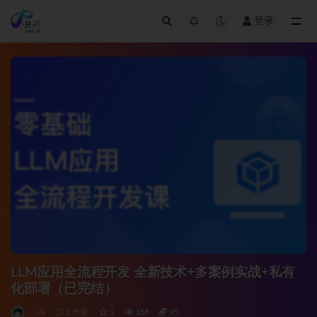
登录
全部
LLM应用全流程开发 全新技术+多案例实战+私有
化部署（已完结）
AI
1 年前
1
188
95