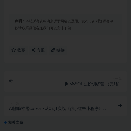
声明：
本站所有资料均来源于网络以及用户发布，如对资源有争
议请联系微信客服我们可以安排下架！
收藏
海报
链接
上一篇
jk MySQL 进阶训练营 （完结）
下一篇
AI辅助神器Cursor –从0到1实战《仿小红书小程序》
（已完结）
相关文章