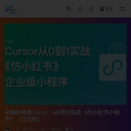
登录
全部
AI辅助神器Cursor –从0到1实战《仿小红书小程
序》（已完结）
AI
1 年前
2
250
42