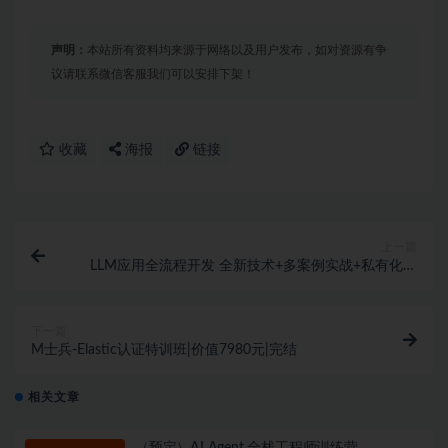
│   └── [102M]  5-5本章小结

├──第6章 架构师实战：打造企业级小红书架构/

│   ├── [ 13M]  6-1本章导学

声明：
本站所有资料均来源于网络以及用户发布，如对资源有争
│   ├── [ 37M]  6-2产品分析精讲：解密小红书核心架构

议请联系微信客服我们可以安排下架！
│   ├── [158M]  6-3数据库设计进阶：构建高性能存储方案
│   └── [ 67M]  6-4本章小结

├──第7章 Cursor赋能用户体系：精准掌握完整用户系统开发/
│   ├── [ 34M]  7-1本章导学

收藏
海报
链接
│   ├── [137M]  7-2Cursor工程化：AI智能生成项目基
│   ├── [283M]  7-3Cursor登录模块：3分钟实现完整用
│   ├── [137M]  7-4Cursor表单引擎：告别重复的表单代
│   ├── [130M]  7-5Cursor状态管理：轻松搞定数据流转
│   └── [ 56M]  7-6本章小结

上一篇
├──第8章 Cursor内容社区：打造爆款内容发布系统/

LLM应用全流程开发 全新技术+多案例实战+私有化部
│   ├── [ 23M]  8-1本章导学

署（已完结）
│   ├── [260M]  8-2Cursor排版引擎：一键生成专业内容
│   ├── [182M]  8-3Cursor性能优化：AI分析解决瀑布
下一篇
│   ├── [226M]  8-4Cursor智能导航：提升300%用户点
M士兵-Elastic认证特训班|价值7980元|完结
│   ├── [106M]  8-5Cursor搜索系统：代码生成高性能
│   └── [ 36M]  8-6本章小结

├──第9章 AI驱动社交系统：打造高互动社区生态/

相关文章
│   ├── [ 28M]  9-1本章导学

│   ├── [286M]  9-2用户体验升级：构建小红书详细页面