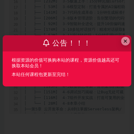
│   ├── [232M]  3-5极速上手：15分钟完成Cursor开发
│   ├── [ 53M]  3-6模型定制：打造专属的AI编程助手

│   ├── [141M]  3-7代码生成革命：1分钟生成标准代码模
│   ├── [206M]  3-8版本管理进阶：告别繁琐的代码管理

│   ├── [ 92M]  3-9智能补全进化：提升10倍编码速度

│   ├── [174M]  3-10多轮对话技巧：精准对话获取解决方
│   ├── [ 52M]  3-11设计转代码：5分钟实现UI完美还原

×
│   ├── [294M]  3-12规则引擎精讲：解密.cursorrul
公告！！！
│   ├── [ 89M]  3-13提示词工程：构建专业AI对话能力

│   └── [ 34M]  3-14本章小结

├──第4章 微信小程序开发基础强化/

根据资源的价值可换购本站的课程，资源价值越高还可
│   ├── [ 58M]  4-1本章导学

换取本站会员！
│   ├── [169M]  4-2开发环境速配：10分钟搭建专业开发
本站任何课程包更新至完结！
│   ├── [122M]  4-3生命周期精讲：深入理解小程序运行机
│   ├── [181M]  4-4路由进阶：构建流畅的页面切换体验

│   ├── [193M]  4-5数据状态革新：告别繁琐的数据管理

│   ├── [151M]  4-6调试技巧揭秘：让Bug无处可藏

│   ├── [116M]  4-7组件开发实战：打造可复用的业务模块
│   └── [ 28M]  4-8本章小结

├──第5章 云开发革命：从0到1掌握Serverless架构/

│   ├── [ 43M]  5-1本章导学

│   ├── [ 83M]  5-2新一代后端架构：告别传统服务器运维
│   ├── [251M]  5-3云开发进阶：1天玩转企业级后端架构
│   ├── [118M]  5-4AI云函数开发：提升10倍研发效能
