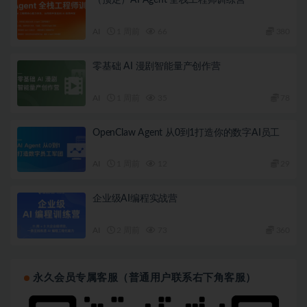
│   ├── [353M]  9-3抖音级视频体验：提升50%用户停留时
（预定）AI Agent 全栈工程师训练营
│   └── [243M]  9-4点赞收藏新玩法：重新定义社交互动

├──第10章 从测试到上线：避免小程序审核踩坑指南/

AI
1 周前
66
380
│   ├── [ 28M]  10-1本章导学

│   ├── [274M]  10-2-1性能优化秘籍：提升小程序性能评
│   ├── [188M]  10-3-2性能优化秘籍：提升小程序性能评
零基础 AI 漫剧智能量产创作营
│   ├── [ 64M]  10-4审核要点精讲：一次性通过审核

│   └── [154M]  10-5项目复盘与进阶：提升开发能力

AI
1 周前
35
78
├──第11章 更多业务场景实用Cursor辅助开发详解/

│   ├── [ 19M]  11-1本章导学

│   ├── [106M]  11-2-1爬虫实战：30分钟采集B站百万数
OpenClaw Agent 从0到1打造你的数字AI员工
│   ├── [191M]  11-3-2爬虫实战：30分钟采集B站百万数
│   ├── [163M]  11-4Node.jsAPI服务开发

AI
1 周前
12
29
│   ├── [258M]  11-5AI驱动的飞机大战游戏开发

│   └── [161M]  11-6本章小结

└──第12章 AI辅助神器Cursor开发《仿小红书》小程序--课程
企业级AI编程实战营
    └── [ 55M]  12-1课程总结

AI
2 周前
73
360
永久会员专属客服（普通用户联系右下角客服）