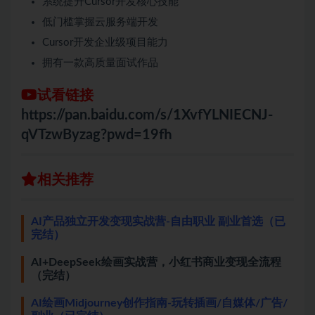
系统提升Cursor开发核心技能
低门槛掌握云服务端开发
Cursor开发企业级项目能力
拥有一款高质量面试作品
试看链接
https://pan.baidu.com/s/1XvfYLNIECNJ-
qVTzwByzag?pwd=19fh
相关推荐
AI产品独立开发变现实战营-自由职业 副业首选（已
完结）
A
I+DeepSeek绘画实战营，小红书商业变现全流程
（完结）
AI绘画Midjourney创作指南-玩转插画/自媒体/广告/