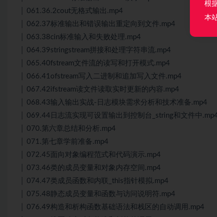
根
│ 061.36.2cout无格式输出.mp4
本
│ 062.37标准输出和错误输出重定向到文件.mp4
│ 063.38cin标准输入和失败处理.mp4
│ 064.39stringstream拼接和处理字符串流.mp4
│ 065.40fstream文件流的读写和打开模式.mp4
│ 066.41ofstream写入二进制和追加写入文件.mp4
│ 067.42ifstream读文件读取实时更新的内容.mp4
│ 068.43输入输出实战-日志模块需求分析和技术准备.mp4
│ 069.44日志流实现可设置输出到控制台_string和文件中.mp
│ 070.第六章总结和分析.mp4
│ 071.第七章学前准备.mp4
│ 072.45面向对象编程范式和代码演示.mp4
│ 073.46类的成员变量和对象内存空间.mp4
│ 074.47类成员函数和内联_this指针模拟.mp4
│ 075.48静态成员变量和函数与访问说明符.mp4
│ 076.49构造和析构函数基础语法和栈区的自动调用.mp4