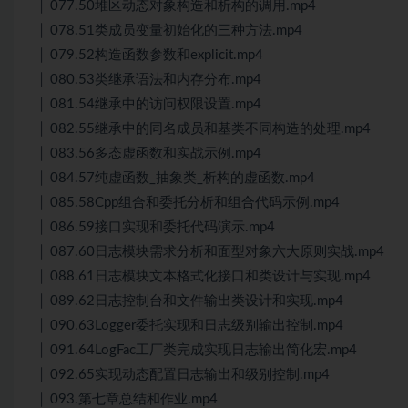
│ 077.50堆区动态对象构造和析构的调用.mp4
│ 078.51类成员变量初始化的三种方法.mp4
│ 079.52构造函数参数和explicit.mp4
│ 080.53类继承语法和内存分布.mp4
│ 081.54继承中的访问权限设置.mp4
│ 082.55继承中的同名成员和基类不同构造的处理.mp4
│ 083.56多态虚函数和实战示例.mp4
│ 084.57纯虚函数_抽象类_析构的虚函数.mp4
│ 085.58Cpp组合和委托分析和组合代码示例.mp4
│ 086.59接口实现和委托代码演示.mp4
│ 087.60日志模块需求分析和面型对象六大原则实战.mp4
│ 088.61日志模块文本格式化接口和类设计与实现.mp4
│ 089.62日志控制台和文件输出类设计和实现.mp4
│ 090.63Logger委托实现和日志级别输出控制.mp4
│ 091.64LogFac工厂类完成实现日志输出简化宏.mp4
│ 092.65实现动态配置日志输出和级别控制.mp4
│ 093.第七章总结和作业.mp4