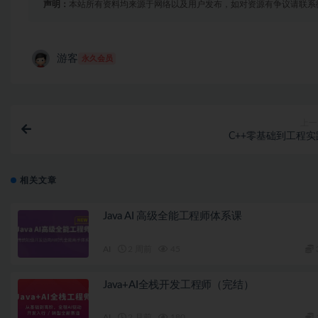
声明：
本站所有资料均来源于网络以及用户发布，如对资源有争议请联系
├──130_1.1好数.mp4 11.98M

├──131_1.2取金币.mp4 25.72M

├──132_1.3三子棋.mp4 29.86M

├──133_1.4三子棋2.mp4 45.77M

游客
永久会员
├──134_1.5乘法表.mp4 19.40M

├──135_1.6乒乓球.mp4 24.49M

├──136_1.7石头剪刀布.mp4 32.86M

├──137_1.8数字翻转.mp4 34.98M

├──138_2.课程-main函数.mp4 22.84M

上一
├──139_3.课程-递归.mp4 47.98M

C++零基础到工程实
├──13_2.1HelloWorld.mp4 9.74M

├──140_3.1裸递归.mp4 7.38M

├──141_3.2公式推导.mp4 5.52M

相关文章
├──142_3.3记忆化.mp4 19.61M

├──143_3.4分形矩形.mp4 19.73M

├──144_3.5分形X.mp4 18.39M

Java AI 高级全能工程师体系课
├──145_3.6分形三角.mp4 16.01M

├──146_3.7基因编码.mp4 10.88M

├──147_3.8正则表达式.mp4 45.04M

AI
2 周前
45
├──148_3.8.2正则表达式.mp4 43.22M

├──149_3.9解码.mp4 9.77M

Java+AI全栈开发工程师（完结）
├──14_2.2输出菱形.mp4 8.18M

├──150_3.10logo语言.mp4 21.39M

├──151_4.课程-匿名函数.mp4 44.12M

AI
2 月前
180