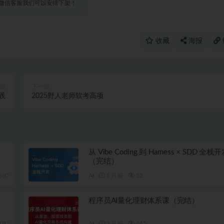
微信客服我们可以安排下架！
收藏
海报
篇
下一篇
践
2025野人老师软考高项
从 Vibe Coding 到 Harness × SDD 全
（完结）
360
AI
1 月前
52
程序员AI量化理财体系课（完结）
180
AI
2 月前
445