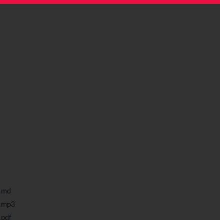
md
mp3
df