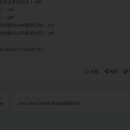
这么多知识点！.pdf
！.md
.pdf
读懂的LoRA微调过程）.md
懂的LoRA微调过程）.pdf
微信客服我们可以安排下架！
收藏
海报
篇
下一篇
之旅
Linux Bash Shell实用编程视频课程