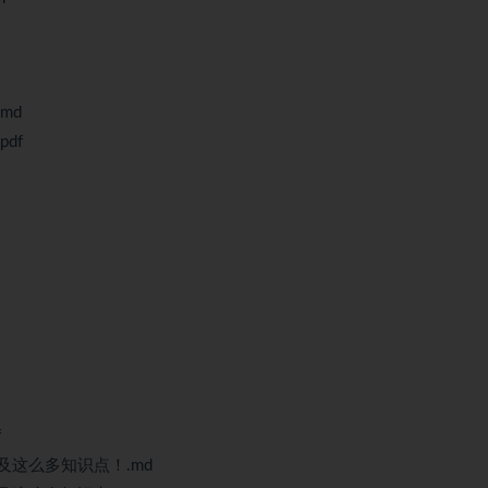
md
df
f
及这么多知识点！.md