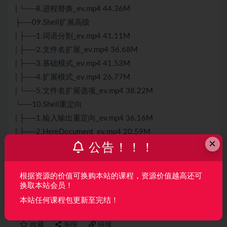
| └──8.进程替换_ev.mp4 44.36M
├──09.Shell扩展高级
| ├──1.词语分割_ev.mp4 41.11M
| ├──2.文件名扩展_ev.mp4 36.68M
| ├──3.基础模式_ev.mp4 41.53M
| ├──4.扩展模式_ev.mp4 26.77M
| └──5.文件名扩展选项_ev.mp4 38.22M
└──10.Shell重定向
| ├──1.输入输出重定向_ev.mp4 36.16M
| ├──2.HereDocument_ev.mp4 20.59M
×
公告！！！
| └──3.文件描述符操作_ev.mp4 26.72M
声明：
本站所有资料均来源于网络以及用户发布，如对资源有争
根据资源的价值可换购本站的课程，资源价值越高还可
换取本站会员！
议请联系微信客服我们可以安排下架！
本站任何课程包更新至完结！
收藏
海报
链接