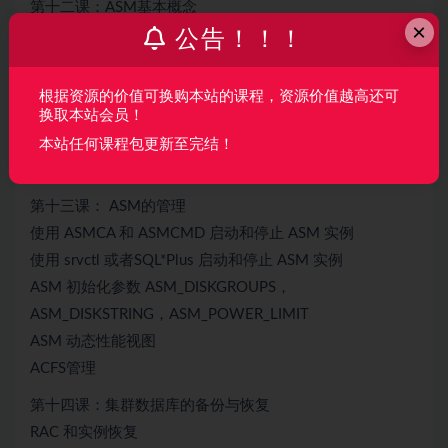
第十二课：ASM基本概念
×
什么是 Oracle ASM
公告！！！
ASM 和 ASM 集群文件系统 1
ASM 的主要功能和优点
根据资源的价值可换购本站的课程，资源价值越高还可
换取本站会员！
管理 ASM 口令文件
ASM 实例，磁盘组，磁盘，文件，条带化
本站任何课程包更新至完结！
ASM 实用程序
第十三课： ASM的管理
使用 ASMCA 和 ASMCMD 启动和停止 ASM 实例
使用 srvctl 或者SQL*Plus 启动和停止 ASM 实例
ASM 初始化参数 ASM_DISKGROUPS，
ASM_DISKSTRING，ASM_POWER_LIMIT
ASM 动态性能视图
ACFS管理
第十四课：集群数据库的备份与恢复
RAC 和实例恢复