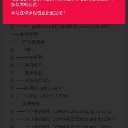
| | | ├──6、VLOG拉片分析_ev.mp4 48.43M
换取本站会员！
| | | ├──7、复习回顾_ev.mp4 27.32M
本站任何课程包更新至完结！
| | | ├──8、镜头构思表_ev.mp4 51.60M
| | | └──9、优秀VLOG四大基础要素_ev.mp4 80.39M
| └──相关资料
| | ├──PS课件素材
| | | ├──GIF
| | | ├──钢笔抠图
| | | ├──海报练习
| | | ├──魔棒抠图
| | | ├──喜报图层练习
| | | ├──PS图层.psd 59.06M
| | | └──未标题-1.jpg 117.73kb
| | ├──就业数据
| | | ├──企业微信截图_1690340226336.png 75.12kb
| | | ├──企业微信截图_16903402558806.png 86.29kb
| | | ├──企业微信截图_16904402842156.png 1.59M