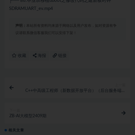
├── 86.毕业班移植uboot之修改代码之建新板时钟
SDRAMUART_ev.mp4
声明：
本站所有资料均来源于网络以及用户发布，如对资源有争
议请联系微信客服我们可以安排下架！
收藏
海报
链接
上一篇
C++中高级工程师（新数据开放平台）（后台服务端开
发）
下一篇
ZB-AI大模型2409期
相关文章