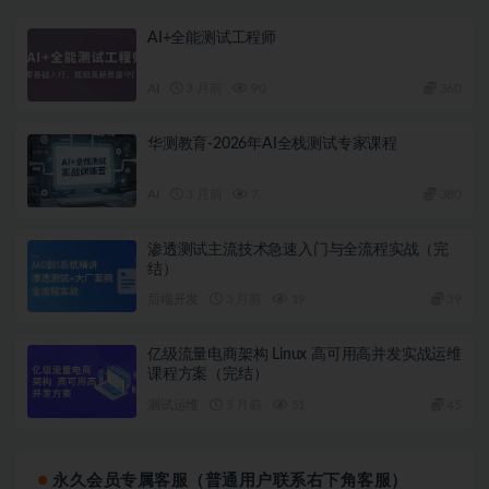
AI+全能测试工程师
AI
3 月前
90
360
华测教育-2026年AI全栈测试专家课程
AI
3 月前
7
380
渗透测试主流技术急速入门与全流程实战（完
结）
后端开发
3 月前
19
39
亿级流量电商架构 Linux 高可用高并发实战运维
课程方案（完结）
测试运维
5 月前
51
45
永久会员专属客服（普通用户联系右下角客服）