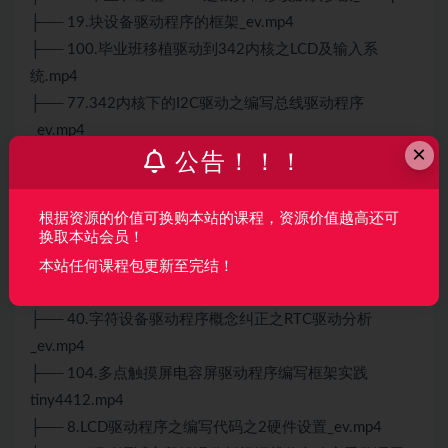
├── 19.块设备驱动程序的框架_ev.mp4
├── 100.毕业班移植驱动到342内核之LCD及输入系
统.mp4
├── 77.342内核下的I2C驱动之编写总线驱动程序
_ev.mp4
×
├── 2.输入子系统概念介绍_ev.mp4
公告！！！
├── 102.多点触摸屏电容屏驱动程序编写框架.mp4
├── 64.驱动调试之修改系统时钟中断定位系统僵死问题
根据资源的价值可换购本站的课程，资源价值越高还可
换取本站会员！
_ev.mp4
├── 96.毕业班移植342内核之裁剪及ECC简介及制作补丁
本站任何课程包更新至完结！
_ev.mp4
├── 40.字符设备驱动程序概念纠正之RTC驱动分析
_ev.mp4
├── 104.多点触摸屏电容屏驱动程序编写框架实践
tiny4412.mp4
├── 8.LCD驱动程序之编写代码之2硬件设置_ev.mp4