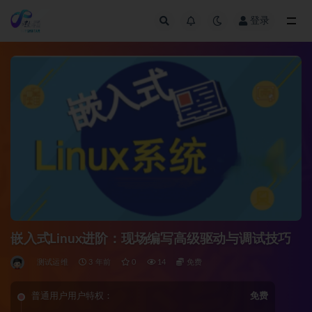
登录
全部
嵌入式Linux进阶：现场编写高级驱动与调试技巧
测试运维
3 年前
0
14
免费
普通用户用户特权：
免费