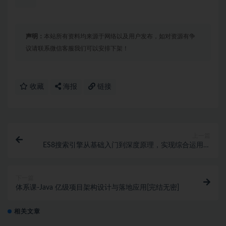
声明：
本站所有资料均来源于网络以及用户发布，如对资源有争
议请联系微信客服我们可以安排下架！
收藏
海报
链接
上一篇
ES8搜索引擎从基础入门到深度原理，实现综合运用实
战
下一篇
体系课-Java 亿级项目架构设计与落地应用[完结无密]
相关文章