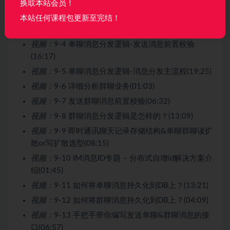
视频：
9-2 重中之重 – 消息收发核心流程梳理(03:17)
换取本站会员！
视频：
9-3 单聊消息分发逻辑-RabbitMQ连接tcp层和
本站任何课程包更新至完结！
网关层(08:56)
视频：
9-4 单聊消息分发逻辑-发送消息前置校验
(16:17)
视频：
9-5 单聊消息分发逻辑-消息分发主流程(19:25)
视频：
9-6 详细分析群聊业务(01:03)
视频：
9-7 发送群聊消息前置校验(06:32)
视频：
9-8 群聊消息分发逻辑是怎样的？(13:09)
视频：
9-9 即时通讯聊天记录存储结构&单聊群聊读扩
散or写扩散选型(08:15)
视频：
9-10 IM消息ID专题 – 分布式自增id解决方案介
绍(01:45)
视频：
9-11 如何将单聊消息持久化到DB上？(13:21)
视频：
9-12 如何将群聊消息持久化到DB上？(04:09)
视频：
9-13 手把手带你编写发送单聊&群聊消息的接
口(06:57)