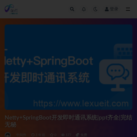
登录
全部
Netty+SpringBoot开发即时通讯系统|ppt齐全|完结
无秘
中间件
3 年前
0
177
免费