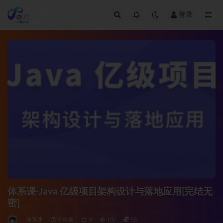
登录
全部
体系课-Java 亿级项目架构设计与落地应用[完结无
密]
体系课
3 年前
0
102
55