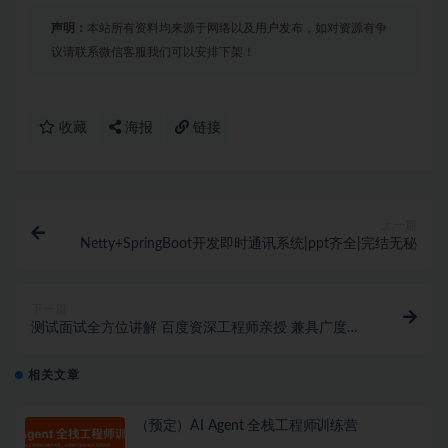
声明：
本站所有资料均来源于网络以及用户发布，如对资源有争
议请联系微信客服我们可以安排下架！
收藏
海报
链接
上一篇
Netty+SpringBoot开发即时通讯系统|ppt齐全|完结无秘
下一篇
测试面试全方位讲解 百度资深工程师亲授 兼具广度与
深度
相关文章
（预定）AI Agent 全栈工程师训练营