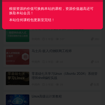
下一篇
鸿蒙应用开发进阶(java)
根据资源的价值可换购本站的课程，资源价值越高还可
换取本站会员！
相关文章
本站任何课程包更新至完结！
体系课-物联网/嵌入式工程师|已完结
中间件
1 年前
537
280
马士兵-嵌入式物联网工程师
中间件
2 年前
68
128
零基础七天学习Linux（Ubuntu 20.04）系统管
理和shell编程实战
中间件
3 年前
28
免费
Linux高级云计算教程