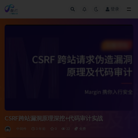
登录
全部
CSRF跨站漏洞原理深挖+代码审计实战
中间件
3 年前
0
22
免费