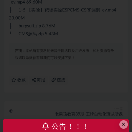
_ev.mp4 69.60M
├──1-5 【实验】靶场实操ESPCMS-CSRF漏洞_ev.mp4
23.00M
├──burpsuit.zip 8.76M
└──CMS源码.zip 5.43M
声明：
本站所有资料均来源于网络以及用户发布，如对资源有争
议请联系微信客服我们可以安排下架！
收藏
海报
链接
上一篇
老男孩教育89期-王牌自动化班试听课
×
公告！！！