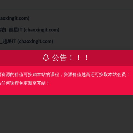
ingit.com)
结)_
超星IT (chaoxingit.com)
_
超星IT (chaoxingit.com)
lJAu0ONFV8O_Ewg63qA?pwd=g7wg
公告！！！
据资源的价值可换购本站的课程，资源价值越高还可换取本站会员！
站任何课程包更新至完结！
目