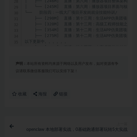
│   ├── [246M]  直播：第六周：播放器项目整体架构分析

│   └── [245M]  直播：第六周：播放器项目界面与核心组
└──   阶段四：一线大厂项目开发岗就业技能特训/

    ├── [290M]  直播：第十三周：生活APP仿美团项目高
    ├── [320M]  直播：第十三周：高级工程师技能之St
    ├── [354M]  直播：第十二周：生活APP仿美团项目UI
    ├── [275M]  直播：第十二周：生活APP仿美团项目整
以下更新中。。。。。。

    ├── [319M]  直播：第十五周：电商项目整体结构实现
    ├── [237M]  直播：第十五周：高级工程师技能之全
    ├── [343M]  直播：第十六周：电商APP项目UI界面实现
声明：
本站所有资料均来源于网络以及用户发布，如对资源有争
    ├── [340M]  直播：第十六周：电商APP项目业务逻辑实
    ├── [342M]  直播：第十六周：电商APP项目优化与复
议请联系微信客服我们可以安排下架！
    ├── [417M]  直播：第十四周：高级工程师技能之大厂
    └── [269M]  直播：第十四周：高级工程师技能之项
└── 资料代码/
收藏
海报
链接
上一篇
openclaw 本地部署实战，0基础跑通部署玩转5大实战