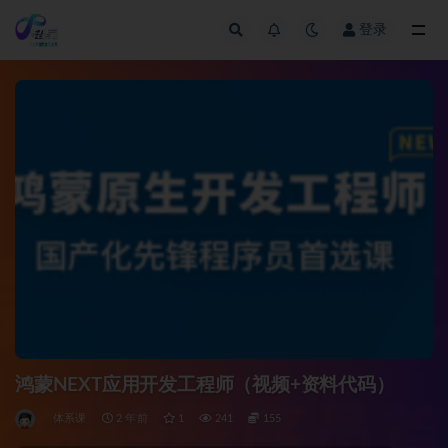
登录
全部
鸿蒙NEXT应用开发工程师（视频+资料代码）
体系课
2 年前
1
241
155