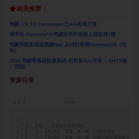
相关推荐：
鸿蒙-51CTO-harmonyos之java布局之道
博学谷-HarmonyOS鸿蒙应用开发线上训练营1期
鸿蒙系统实战短视频App 从0到1掌握HarmonyOS（完
结）
2024 鸿蒙零基础快速实战-仿抖音App开发（ ArkTS版
）|完结
资源目录
.

├── 阶段一：开发基本技能训练/

│   ├── [414M]  直播：第一周：TS基本语法

│   ├── [323M]  直播：第一周：鸿蒙开发环境搭建与ArkT