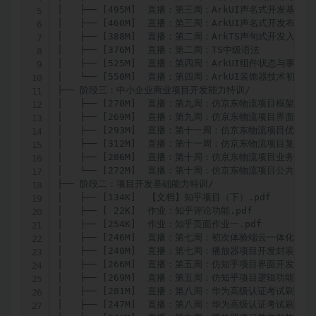
│   ├── [495M]  直播：第三周：ArkUI声名式开发基础
│   ├── [460M]  直播：第三周：ArkUI声名式开发布局深
│   ├── [388M]  直播：第二周：ArkTS声句式开发入门

│   ├── [376M]  直播：第二周：TS中级语法

│   ├── [525M]  直播：第四周：ArkUI组件状态与事件监听
│   └── [550M]  直播：第四周：ArkUI装饰器技术初步了解
├── 阶段三：中小企业商业项目开发能力特训/

│   ├── [270M]  直播：第九周：仿京东物流项目框架搭建
│   ├── [269M]  直播：第九周：仿京东物流项目界面
│   ├── [293M]  直播：第十一周：仿京东物流项目优化

│   ├── [312M]  直播：第十一周：仿京东物流项目复盘总结
│   ├── [286M]  直播：第十周：仿京东物流项目业务逻辑实
│   └── [272M]  直播：第十周：仿京东物流项目公共组件封
├── 阶段二：项目开发基础能力特训/

│   ├── [134K]  【文档】知乎项目（下）.pdf

│   ├── [ 22K]  作业：知乎评论功能.pdf

│   ├── [254K]  作业：知乎页面作业一.pdf

│   ├── [246M]  直播：第七周：初次体验端云一体化技术

│   ├── [240M]  直播：第七周：播放器项目开发封装技术实
│   ├── [266M]  直播：第五周：仿知乎项目界面开发

│   ├── [269M]  直播：第五周：仿知乎项目逻辑功能实现

│   ├── [281M]  直播：第八周：华为高级认证考试刷题A
│   ├── [247M]  直播：第八周：华为高级认证考试刷题A