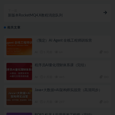
下一篇
新版本RocketMQ4.X教程消息队列
相关文章
（预定）AI Agent 全栈工程师训练营
AI
1 周前
64
380
程序员AI量化理财体系课（完结）
AI
2 月前
445
180
Java+大数据+AI架构师实战营（高清同步）
AI
2 月前
297
260
ROS2 机器人应用开发工程师（完结）