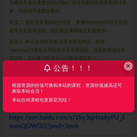
于商业开发所需要的ArkTS核心语法与基础应用界面设计开
发，为后续开发奠定基础。
阶段二: 项目开发基础能力特训，掌握HarmonyOS原生应用
程序开发基本技能，初步熟悉商用项目开发技术。
阶段三: 中小企业商业项 目开发能力特训，掌握
HarmonyOS原生应用程序开发常用技能，熟悉商用项目开
发过程，达到参与开发中小型商业项目能力。
×
公告！！！
阶段四: 线大厂项目开发岗就业技能特训，掌握一线大厂
HarmonyOS原生应用程序开发基本技能，了解大型商用项
根据资源的价值可换购本站的课程，资源价值越高还可
目开发过程，达到可从0到1独立开发中小型商业项目能力
换取本站会员！
以及参与大型项目开发能力。
本站任何课程包更新至完结！
试看链接：
https://pan.baidu.com/s/1by3qi4za8yPU_S
vumQOWGQ?pwd=3pvb